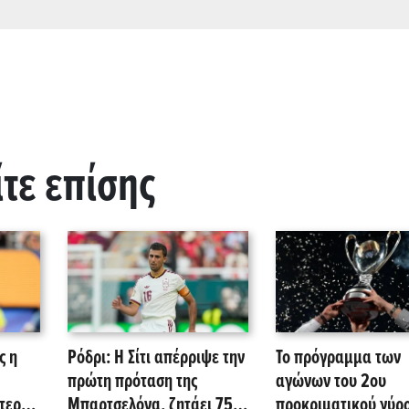
ίτε επίσης
ς η
Ρόδρι: Η Σίτι απέρριψε την
Το πρόγραμμα των
πρώτη πρόταση της
αγώνων του 2ου
τερα
Μπαρτσελόνα, ζητάει 75
προκριματικού γύρο