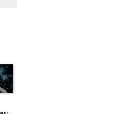
υ στο