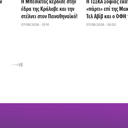
ν
Η Μπεσίκτας κέρδισε στην
Η ΤΣΣΚΑ Σόφιας έκα
έδρα της Κράλοβε και την
«πάρτι» επί της Μα
στέλνει στον Παναθηναϊκό!
Τελ Αβίβ και ο ΟΦΗ τ
περιμένει!
07/08/2026 - 01:10
07/08/2026 - 00:52