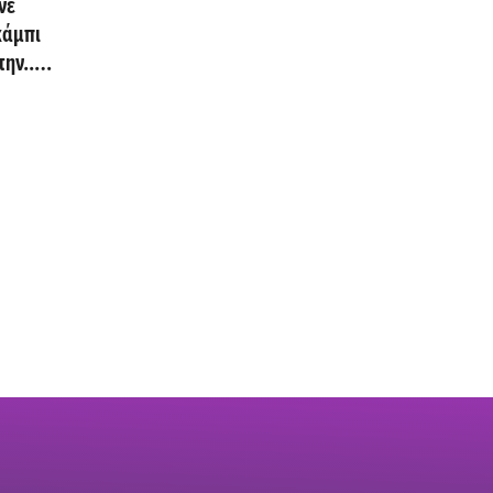
νε
κάμπι
ην...