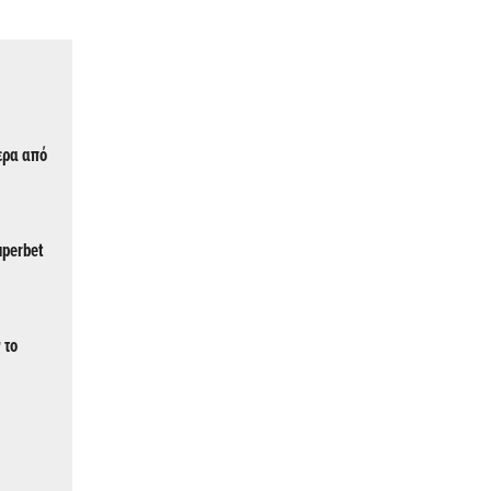
τερα από
uperbet
 το