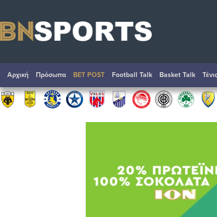
Αρχική
Πρόσωπα
BET POST
Football Talk
Basket Talk
Τένι