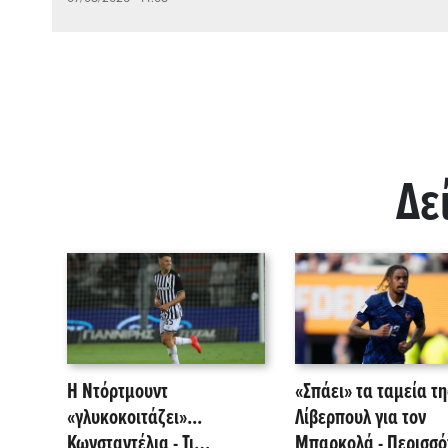
Δε
Η Ντόρτμουντ
«Σπάει» τα ταμεία τη
«γλυκοκοιτάζει»...
Λίβερπουλ για τον
Κωνσταντέλια - Τι
Μπαρκολά - Περισσό