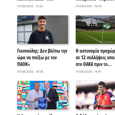
αναφέρει το δημοσίευμα
από 115 εκατομμύρι
07/08/2026 - 21:22
07/08/2026 - 19:55
της Kicker!
ευρώ θέλει η Παρί
Γιαννούλης: Δεν βλέπω την
Η αστυνομία προχώ
ώρα να παίξω με τον
σε 12 συλλήψεις οπ
ΠΑΟΚ»
στο ΟΑΚΑ πριν το
Παναθηναϊκός – ΤΣΣ
07/08/2026 - 15:08
07/08/2026 - 14:41
1948