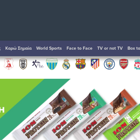
ς
Καρώ Σημαία
World Sports
Face to Face
TV or not TV
Box t