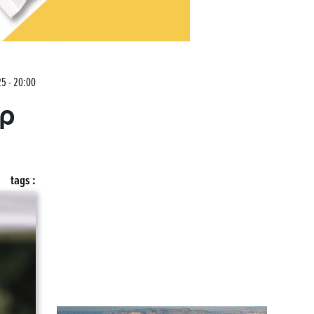
5 - 20:00
ορ
tags :