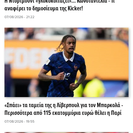
Η Ντόρτμουντ «γλυκοκοιτάζει»... Κωνσταντέλια - Τι
αναφέρει το δημοσίευμα της Kicker!
07/08/2026 - 21:22
«Σπάει» τα ταμεία της η Λίβερπουλ για τον Μπαρκολά -
Περισσότερα από 115 εκατομμύρια ευρώ θέλει η Παρί
07/08/2026 - 19:55