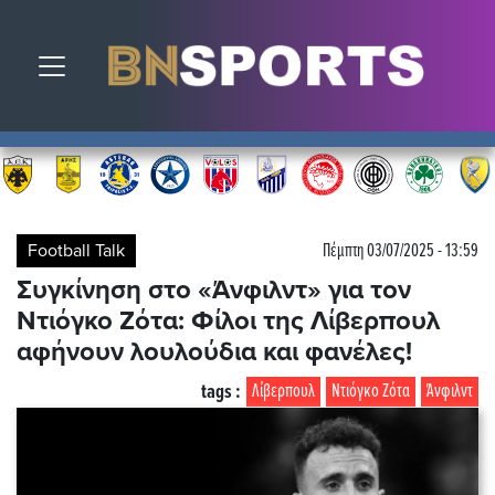
Toggle navigation
Football Talk
Πέμπτη 03/07/2025 - 13:59
Συγκίνηση στο «Άνφιλντ» για τον
Ντιόγκο Ζότα: Φίλοι της Λίβερπουλ
αφήνουν λουλούδια και φανέλες!
tags :
Λίβερπουλ
Ντιόγκο Ζότα
Άνφιλντ