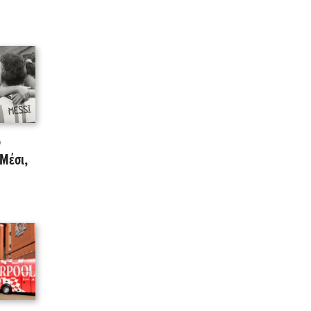
ο
 Μέσι,