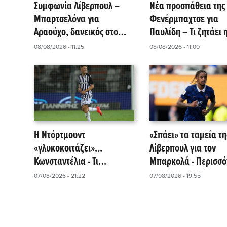
Συμφωνία Λίβερπουλ –
Νέα προσπάθεια της
Μπαρτσελόνα για
Φενέρμπαχτσε για
Αραούχο, δανεικός στο
Παυλίδη – Τι ζητάει 
«Άνφιλντ»!
Μπενφίκα για να πει
08/08/2026 - 11:25
08/08/2026 - 11:00
«ναι»!
Η Ντόρτμουντ
«Σπάει» τα ταμεία τη
«γλυκοκοιτάζει»...
Λίβερπουλ για τον
Κωνσταντέλια - Τι
Μπαρκολά - Περισσό
αναφέρει το δημοσίευμα
από 115 εκατομμύρι
07/08/2026 - 21:22
07/08/2026 - 19:55
της Kicker!
ευρώ θέλει η Παρί