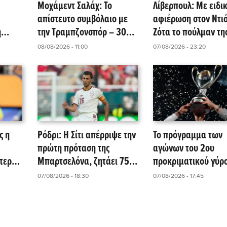
Μοχάμεντ Σαλάχ: Το
Λίβερπουλ: Με ειδι
απίστευτο συμβόλαιο με
αφιέρωση στον Ντι
η
την Τραμπζονσπόρ – 30
Ζότα το πούλμαν τη
 το
εκατ. ευρώ τον χρόνο
ομάδας!
08/08/2026 - 11:00
07/08/2026 - 23:20
και… 5.000 ευρώ για
χαρτί υγείας
ς η
Ρόδρι: Η Σίτι απέρριψε την
Το πρόγραμμα των
πρώτη πρόταση της
αγώνων του 2ου
τερα
Μπαρτσελόνα, ζητάει 75
προκριματικού γύρο
α
εκατ. ευρώ!
Superbet Κύπελλο 
07/08/2026 - 18:30
07/08/2026 - 17:45