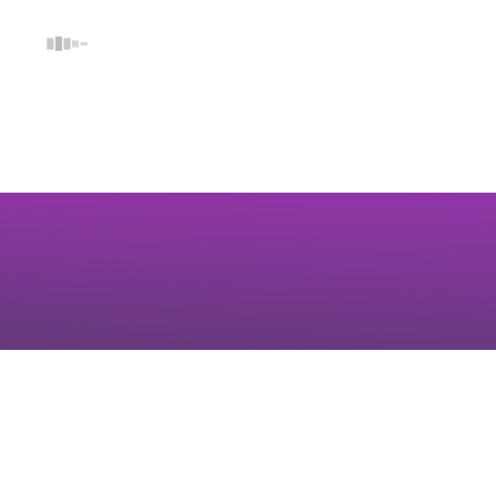
Όροι Χρήσης
/
Προσωπικό Απόρρητο
/
Η Εταιρεία
© 2021 Copyright: bnsports.gr