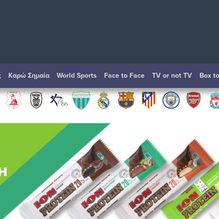
ς
Καρώ Σημαία
World Sports
Face to Face
TV or not TV
Box t