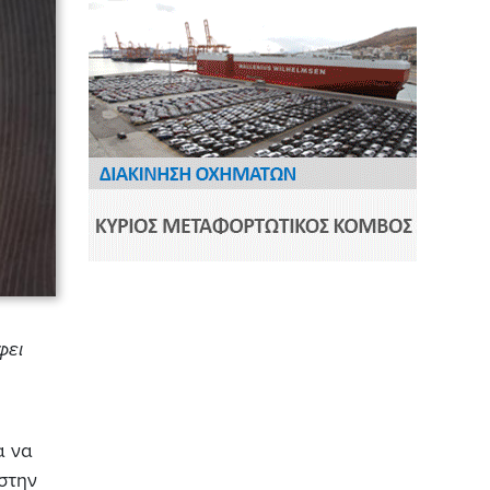
φει
α να
στην