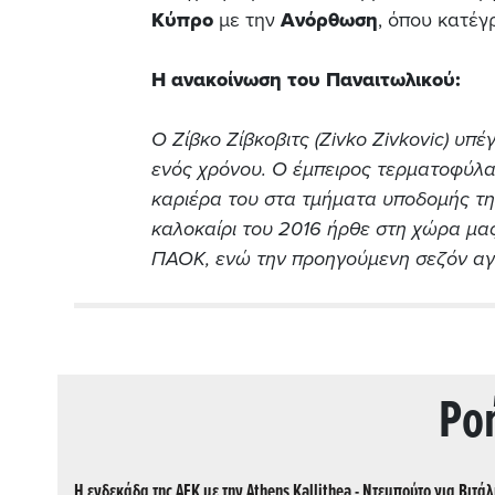
Κύπρο
με την
Ανόρθωση
, όπου κατέγ
Η ανακοίνωση του Παναιτωλικού:
Ο Ζίβκο Ζίβκοβιτς (Zivko Zivkovic) υ
ενός χρόνου. Ο έμπειρος τερματοφύλακ
καριέρα του στα τμήματα υποδομής της 
καλοκαίρι του 2016 ήρθε στη χώρα μα
ΠΑΟΚ, ενώ την προηγούμενη σεζόν αγ
Ρo
Η ενδεκάδα της ΑΕΚ με την Athens Kallithea - Ντεμπούτο για Βιτάλ