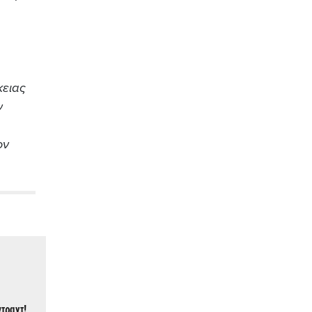
κειας
ν
ον
ντραχτ!