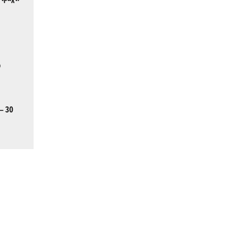
ο
 – 30