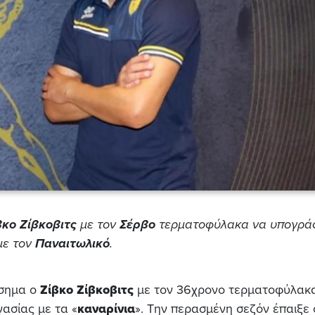
βκο Ζίβκοβιτς
με τον
Σέρβο
τερματοφύλακα να υπογρά
με τον
Παναιτωλικό
.
ίσημα ο
Ζίβκο Ζίβκοβιτς
με τον 36χρονο τερματοφύλακ
ασίας με τα «
καναρίνια
». Την περασμένη σεζόν έπαιξε 