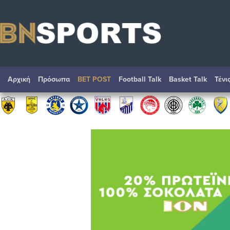
Αρχική
Πρόσωπα
BET POST
Football Talk
Basket Talk
Τένι