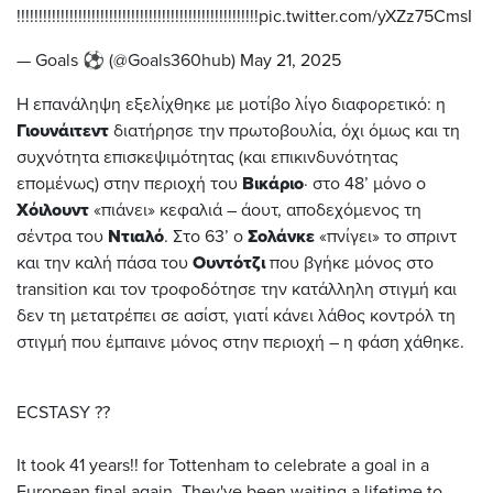
!!!!!!!!!!!!!!!!!!!!!!!!!!!!!!!!!!!!!!!!!!!!!!!!!!!!!!!
pic.twitter.com/yXZz75CmsI
— Goals ⚽ (@Goals360hub)
May 21, 2025
Η επανάληψη εξελίχθηκε με μοτίβο λίγο διαφορετικό: η
Γιουνάιτεντ
διατήρησε την πρωτοβουλία, όχι όμως και τη
συχνότητα επισκεψιμότητας (και επικινδυνότητας
επομένως) στην περιοχή του
Βικάριο
· στο 48’ μόνο ο
Χόιλουντ
«πιάνει» κεφαλιά – άουτ, αποδεχόμενος τη
σέντρα του
Ντιαλό
. Στο 63’ ο
Σολάνκε
«πνίγει» το σπριντ
και την καλή πάσα του
Ουντότζι
που βγήκε μόνος στο
transition και τον τροφοδότησε την κατάλληλη στιγμή και
δεν τη μετατρέπει σε ασίστ, γιατί κάνει λάθος κοντρόλ τη
στιγμή που έμπαινε μόνος στην περιοχή – η φάση χάθηκε.
ECSTASY ??
It took 41 years!! for Tottenham to celebrate a goal in a
European final again. They've been waiting a lifetime to