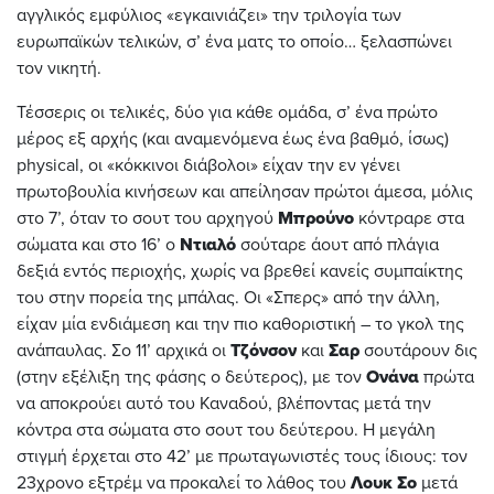
αγγλικός εμφύλιος «εγκαινιάζει» την τριλογία των
ευρωπαϊκών τελικών, σ’ ένα ματς το οποίο… ξελασπώνει
τον νικητή.
Τέσσερις οι τελικές, δύο για κάθε ομάδα, σ’ ένα πρώτο
μέρος εξ αρχής (και αναμενόμενα έως ένα βαθμό, ίσως)
physical, οι «κόκκινοι διάβολοι» είχαν την εν γένει
πρωτοβουλία κινήσεων και απείλησαν πρώτοι άμεσα, μόλις
στο 7’, όταν το σουτ του αρχηγού
Μπρούνο
κόντραρε στα
σώματα και στο 16’ ο
Ντιαλό
σούταρε άουτ από πλάγια
δεξιά εντός περιοχής, χωρίς να βρεθεί κανείς συμπαίκτης
του στην πορεία της μπάλας. Οι «Σπερς» από την άλλη,
είχαν μία ενδιάμεση και την πιο καθοριστική – το γκολ της
ανάπαυλας. Σο 11’ αρχικά οι
Τζόνσον
και
Σαρ
σουτάρουν δις
(στην εξέλιξη της φάσης ο δεύτερος), με τον
Ονάνα
πρώτα
να αποκρούει αυτό του Καναδού, βλέποντας μετά την
κόντρα στα σώματα στο σουτ του δεύτερου. Η μεγάλη
στιγμή έρχεται στο 42’ με πρωταγωνιστές τους ίδιους: τον
23χρονο εξτρέμ να προκαλεί το λάθος του
Λουκ Σο
μετά