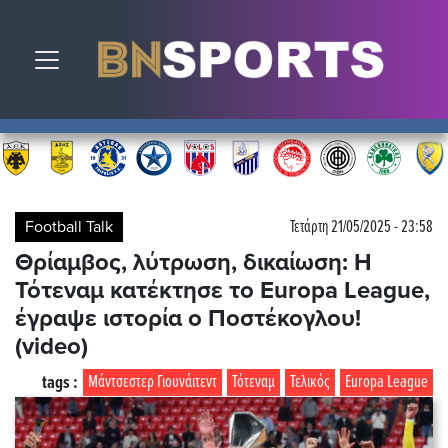
Toggle navigation
Football Talk
Τετάρτη 21/05/2025 - 23:58
Θρίαμβος, λύτρωση, δικαίωση: Η
Τότεναμ κατέκτησε το Europa League,
έγραψε ιστορία ο Ποστέκογλου!
(video)
tags :
Μάντσεστερ Γιουνάιτεντ
Τότεναμ
Τελικός
Europa League