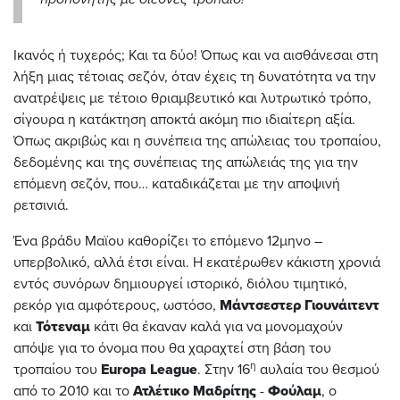
Ικανός ή τυχερός; Και τα δύο! Όπως και να αισθάνεσαι στη
λήξη μιας τέτοιας σεζόν, όταν έχεις τη δυνατότητα να την
ανατρέψεις με τέτοιο θριαμβευτικό και λυτρωτικό τρόπο,
σίγουρα η κατάκτηση αποκτά ακόμη πιο ιδιαίτερη αξία.
Όπως ακριβώς και η συνέπεια της απώλειας του τροπαίου,
δεδομένης και της συνέπειας της απώλειάς της για την
επόμενη σεζόν, που… καταδικάζεται με την αποψινή
ρετσινιά.
Ένα βράδυ Μαϊου καθορίζει το επόμενο 12μηνο –
υπερβολικό, αλλά έτσι είναι. Η εκατέρωθεν κάκιστη χρονιά
εντός συνόρων δημιουργεί ιστορικό, διόλου τιμητικό,
ρεκόρ για αμφότερους, ωστόσο,
Μάντσεστερ Γιουνάιτεντ
και
Τότεναμ
κάτι θα έκαναν καλά για να μονομαχούν
απόψε για το όνομα που θα χαραχτεί στη βάση του
η
τροπαίου του
Europa
League
. Στην 16
αυλαία του θεσμού
από το 2010 και το
Ατλέτικο Μαδρίτης
-
Φούλαμ
, ο