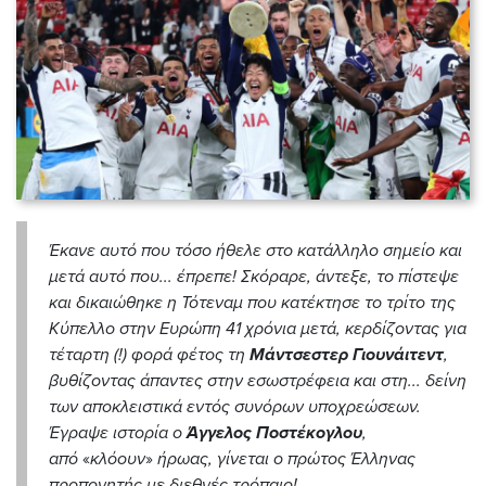
Έκανε αυτό που τόσο ήθελε στο κατάλληλο σημείο και
μετά αυτό που... έπρεπε! Σκόραρε, άντεξε, το πίστεψε
και δικαιώθηκε η Τότεναμ που κατέκτησε το τρίτο της
Κύπελλο στην Ευρώπη 41 χρόνια μετά, κερδίζοντας για
τέταρτη (!) φορά φέτος τη
Μάντσεστερ Γιουνάιτεντ
,
βυθίζοντας άπαντες στην εσωστρέφεια και στη... δείνη
των αποκλειστικά εντός συνόρων υποχρεώσεων.
Έγραψε ιστορία ο
Άγγελος Ποστέκογλου
,
από
«
κλόουν
»
ήρωας, γίνεται ο πρώτος Έλληνας
προπονητής με διεθνές τρόπαιο!