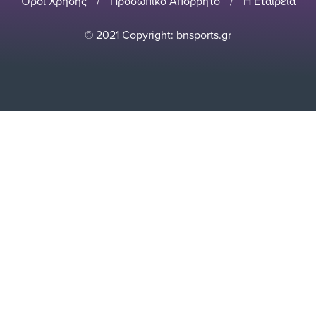
Όροι Χρήσης
/
Προσωπικό Απόρρητο
/
Η Εταιρεία
© 2021 Copyright: bnsports.gr