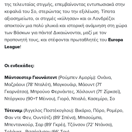
της τελευταίας στιγμής, επεμβαίνοντας εντυπωσιακά στην
κεφαλιά του Σο, στερώντας του την εξιλέωση. Τίποτα
αξιοσημείωτο, οι στιγμές «κύλησαν» και οι Λονδρέζοι
αποκτούν μια πολύ γλυκιά και ιστορική ανάμνηση στη χώρα
των Βάσκων για πάντα! Δικαιώνονται, μαζί με τον
προπονητή τους, και στέφονται πρωταθλητές του
Europa
League
!
Οι ενδεκάδες:
Mάντσεστερ Γιουνάιτεντ
(Ρούμπεν Αμορίμ): Ονάνα,
Μαζράουι (78' Νταλότ), Μαγκουάιρ, Μάουντ (71’
Γκαρνάτσο), Μπρούνο Φερνάντες, Χόιλουντ (71’ Ζίρκσεϊ),
Ντόργκου (90+1' Μέινου), Γιορό, Ντιαλό, Κασεμίρο, Σο
Τότεναμ
(Άγγελος Ποστέκογλου): Βικάριο, Πόρο, Ρομέρο,
Φαν ντε Φεν, Ουντότζι (89' Σπένσ), Μπισούμπα,
Μπεντανκούρ, Σαρ (89' Γκρέι), Τζόνσον (72’ Ντάνσο),
Σολάνκε , Ριτσάρλισον (66’ Σον)