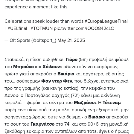
experience a moment like this.
Celebrations speak louder than words.
#EuropaLeagueFinal
||
#UELfinal
|
#TOTMUN
pic.twitter.com/iOQO842cLC
— Olt Sports (@oltsport_)
May 21, 2025
Σταδιακά, η πίεση αυξήθηκε:
Γιόρο
(58’) προβολή σε φάουλ
του
Μπρούνο
και
Χόιλουντ
αδυνατούν να σκοράρουν,
πρώτα γιατί αποκρούει ο
Βικάριο
και αργότερα, εξ αιτίας
του… σούπερμαν
Φαν ντερ Φεν
, που διώχνει εντυπωσιακά
προ της γραμμής (και κενής εστίας) την κεφαλιά του
Δανού· ο Πορτογάλος αρχηγός (72’) κάνει μια ακίνδυνη
κεφαλιά – ψαράκι σε σέντρα του
Μαζράουι
. Η
Τότεναμ
παρέμεινε πίσω από την μπάλα, αμυνόμενη εξαιρετικά, μην
αφήνοντας χώρους, ούτε για δείγμα - ο
Βικάριο
αποκρούει
το σουτ του
Γκαρνάτσο
στο 74' και στο 90+6' στη μοναδική
ξεκάθαρη ευκαιρία των αντιπάλων από τότε, έγινε ο ήρωας