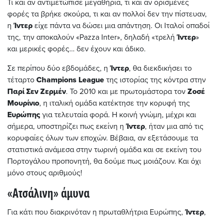
Τι και αν αντιμετώπισε μεγαθήρια, τι και αν ορισμένες
φορές τα βρήκε σκούρα, τι και αν πολλοί δεν την πίστευαν,
η
Ίντερ
είχε πάντα να δώσει μια απάντηση. Οι Ιταλοί οπαδοί
της, την αποκαλούν «Pazza Inter», δηλαδή «τρελή
Ίντερ
»
και μερικές φορές… δεν έχουν και άδικο.
Σε περίπου δύο εβδομάδες, η
Ίντερ
, θα διεκδικήσει το
τέταρτο
Champions League
της ιστορίας της κόντρα στην
Παρί Σεν Ζερμέν
. Το 2010 και με πρωτομάστορα τον
Ζοσέ
Μουρίνιο
, η ιταλική ομάδα κατέκτησε την κορυφή της
Ευρώπης
για τελευταία φορά. Η κοινή γνώμη, μέχρι και
σήμερα, υποστηρίζει πως εκείνη η
Ίντερ
, ήταν μια από τις
κορυφαίες όλων των εποχών. Βέβαια, αν εξετάσουμε τα
στατιστικά ανάμεσα στην τωρινή ομάδα και σε εκείνη του
Πορτογάλου προπονητή, θα δούμε πως μοιάζουν. Και όχι
μόνο στους αριθμούς!
«Ατσάλινη» άμυνα
Για κάτι που διακρινόταν η πρωταθλήτρια Ευρώπης,
Ίντερ
,