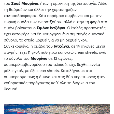
του
Ζοσέ Μουρίνιο
, ήταν η αμυντική της λειτουργία. Άλλοι
τη θαύμαζαν και άλλοι την χαρακτήριζαν
«αντιποδόσφαιρο». Κάτι παρόμοιο συμβαίνει και με την
τωρινή ομάδα των «νερατζούρι», αλλά αυτήν τη φορά στο
τιμόνι βρίσκεται ο
Σιμόνε Ιντζάγκι
. Ο Ιταλός προπονητής
έχει καταφέρει να δημιουργήσει ένα συμπαγές αμυντικό
σύνολο, το οποίο μοχθεί για να μη δεχθεί γκολ.
Συγκεκριμένα, η ομάδα του
Ιντζάγκι
, σε 14 αγώνες μέχρι
στιγμής, έχει 11 γκολ παθητικό και οκτώ clean sheets, ενώ
το σύνολο του
Μουρίνιο
σε 13 αγώνες,
συμπεριλαμβανομένου του τελικού, είχε δεχθεί εννέα
μόλις γκολ, με έξι clean sheets. Καταλήγουμε στο
συμπέρασμα πως η άμυνα και στις δύο περιπτώσεις ήταν
καθοριστικός παράγοντας καθ’ όλη τη διάρκεια του
θεσμού.