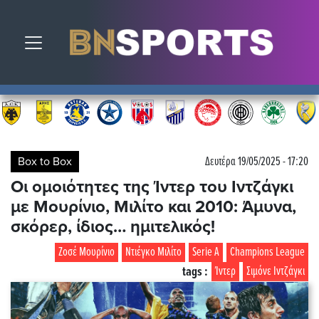
Toggle navigation
Box to Box
Δευτέρα 19/05/2025 - 17:20
Οι ομοιότητες της Ίντερ του Ιντζάγκι
με Μουρίνιο, Μιλίτο και 2010: Άμυνα,
σκόρερ, ίδιος… ημιτελικός!
Ζοσέ Μουρίνιο
Ντιέγκο Μιλίτο
Serie A
Champions League
tags :
Ίντερ
Σιμόνε Ιντζάγκι