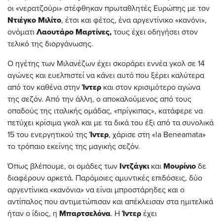
οι «νερατζούρι» στέφθηκαν πρωταθλητές Ευρώπης με τον
Ντιέγκο Μιλίτο
, έτσι και φέτος, ένα αργεντίνικο «κανόνι»,
ονόματι
Λαουτάρο Μαρτίνες,
τους έχει οδηγήσει στον
τελικό της διοργάνωσης.
Ο ηγέτης των Μιλανέζων έχει σκοράρει εννέα γκολ σε 14
αγώνες και ευελπιστεί να κάνει αυτό που ξέρει καλύτερα
από τον καθένα στην
Ίντερ
και στον κρισιμότερο αγώνα
της σεζόν. Από την άλλη, ο αποκαλούμενος από τους
οπαδούς της ιταλικής ομάδας, «πρίγκιπας», κατάφερε να
πετύχει κρίσιμα γκολ και με τα δικά του έξι από τα συνολικά
15 του ενεργητικού της
Ίντερ
, χάρισε στη «la Beneamata»
το τρόπαιο εκείνης της μαγικής σεζόν.
Όπως βλέπουμε, οι ομάδες των
Ιντζάγκι
και
Μουρίνιο
δε
διαφέρουν αρκετά. Παρόμοιες αμυντικές επιδόσεις, δύο
αργεντίνικα «κανόνια» να είναι μπροστάρηδες και ο
αντίπαλος που αντιμετώπισαν και απέκλεισαν στα ημιτελικά
ήταν ο ίδιος, η
Μπαρτσελόνα
. Η
Ίντερ
έχει