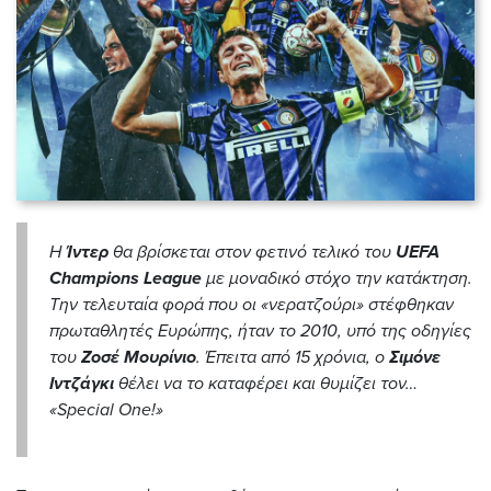
Η
Ίντερ
θα βρίσκεται στον φετινό τελικό του
UEFA
Champions League
με μοναδικό στόχο την κατάκτηση.
Την τελευταία φορά που οι «νερατζούρι» στέφθηκαν
πρωταθλητές Ευρώπης, ήταν το 2010, υπό της οδηγίες
του
Ζοσέ Μουρίνιο
. Έπειτα από 15 χρόνια, ο
Σιμόνε
Ιντζάγκι
θέλει να το καταφέρει και θυμίζει τον…
«
S
pecial
O
ne!»