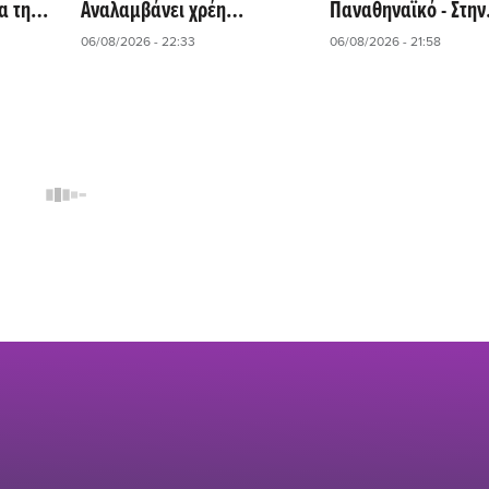
α την
Αναλαμβάνει χρέη
Παναθηναϊκό - Στην
λλες!
προπονητή ο «θρύλος» της
αποστολή για τη ρε
06/08/2026 - 22:33
06/08/2026 - 21:58
«Σελέστε»!
την ΤΣΣΚΑ 1948!