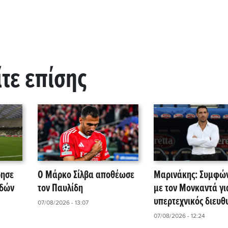
ίτε επίσης
ρησε
Ο Μάρκο Σίλβα αποθέωσε
Μαρινάκης: Συμφώ
αδών
τον Παυλίδη
με τον Μονκαντά γι
υπερτεχνικός διευθ
07/08/2026 - 13:07
ΚΑ
στις τρεις ομάδες τ
07/08/2026 - 12:24