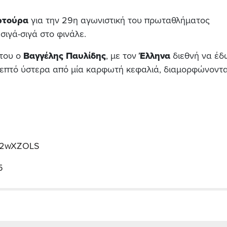
ρτούρα
για την 29η αγωνιστική του πρωταθλήματος
 σιγά-σιγά στο φινάλε.
του ο
Βαγγέλης Παυλίδης
, με τον
Έλληνα
διεθνή να έδ
λεπτό ύστερα από μία καρφωτή κεφαλιά, διαμορφώνοντα
u32wXZOLS
5