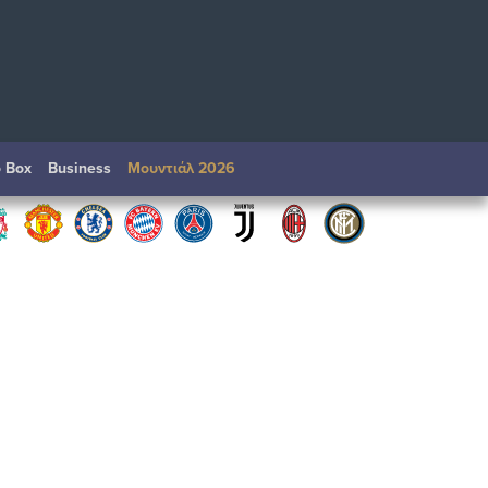
o Box
Βusiness
Μουντιάλ 2026