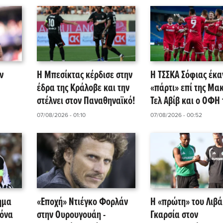
ν
Η Μπεσίκτας κέρδισε στην
Η ΤΣΣΚΑ Σόφιας έκα
έδρα της Κράλοβε και την
«πάρτι» επί της Μα
στέλνει στον Παναθηναϊκό!
Τελ Αβίβ και ο ΟΦΗ τ
περιμένει!
07/08/2026 - 01:10
07/08/2026 - 00:52
ημα
«Εποχή» Ντιέγκο Φορλάν
Η «πρώτη» του Λιβά
κόνα
στην Ουρουγουάη -
Γκαρσία στον