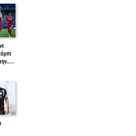
νε
κάμπι
ην...
ι