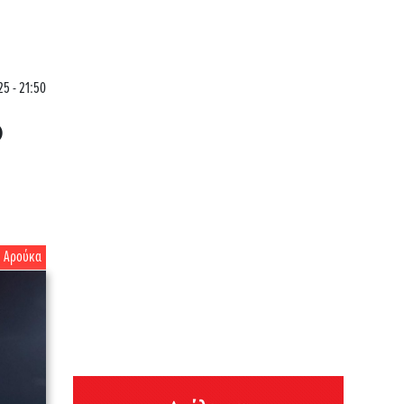
25 - 21:50
ο
Αρούκα