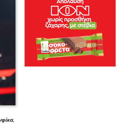
νφίκα
,