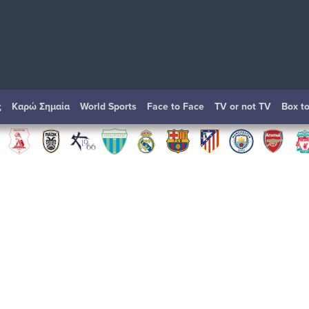
ς
Καρώ Σημαία
World Sports
Face to Face
TV or not TV
Box t