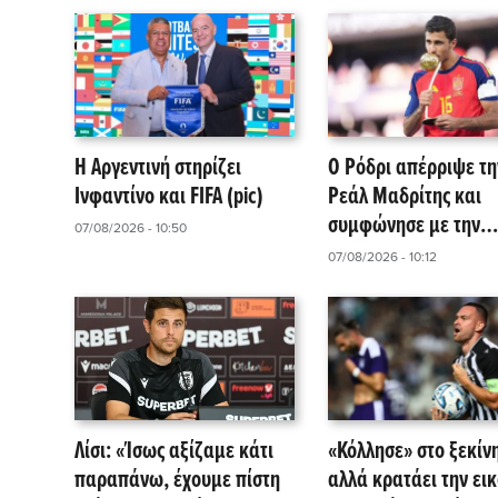
1948
Η Αργεντινή στηρίζει
Ο Ρόδρι απέρριψε τη
Ινφαντίνο και FIFA (pic)
Ρεάλ Μαδρίτης και
συμφώνησε με την
07/08/2026 - 10:50
Μπαρτσελόνα
07/08/2026 - 10:12
Λίσι: «Ίσως αξίζαμε κάτι
«Κόλλησε» στο ξεκίν
παραπάνω, έχουμε πίστη
αλλά κρατάει την ει