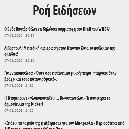
Ρoή Ειδήσεων
Ο Ενές Καντέρ θέλει να δηλώσει συμμετοχή στο Draft του WNBA!
07/08/2026 - 23:43
Λίβερπουλ: Με ειδική αφιέρωση στον Ντιόγκο Ζότα το πούλμαν της
ομάδας!
07/08/2026 - 23:20
Γιαννακόπουλος: «Όταν σου πετάνε μια μικρή πέτρα, παίρνεις έναν
βράχο και τους καταστρέφεις!».
07/08/2026 - 21:52
Η Ντόρτμουντ «γλυκοκοιτάζει»... Κωνσταντέλια - Τι αναφέρει το
δημοσίευμα της Kicker!
07/08/2026 - 21:22
«Σπάει» τα ταμεία της η Λίβερπουλ για τον Μπαρκολά - Περισσότερα από