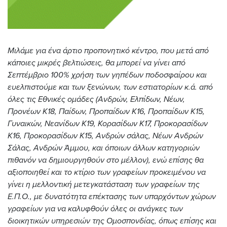
Μιλάμε για ένα άρτιο προπονητικό κέντρο, που μετά από
κάποιες μικρές βελτιώσεις, θα μπορεί να γίνει από
Σεπτέμβριο 100% χρήση των γηπέδων ποδοσφαίρου και
ευελπιστούμε και των ξενώνων, των εστιατορίων κ.ά. από
όλες τις Εθνικές ομάδες (Ανδρών, Ελπίδων, Νέων,
Προνέων Κ18, Παίδων, Προπαίδων Κ16, Προπαίδων Κ15,
Γυναικών, Νεανίδων Κ19, Κορασίδων Κ17, Προκορασίδων
Κ16, Προκορασίδων Κ15, Ανδρών σάλας, Νέων Ανδρών
Σάλας, Ανδρών Άμμου, και όποιων άλλων κατηγοριών
πιθανόν να δημιουργηθούν στο μέλλον), ενώ επίσης θα
αξιοποιηθεί και το κτίριο των γραφείων προκειμένου να
γίνει η μελλοντική μετεγκατάσταση των γραφείων της
Ε.Π.Ο., με δυνατότητα επέκτασης των υπαρχόντων χώρων
γραφείων για να καλυφθούν όλες οι ανάγκες των
διοικητικών υπηρεσιών της Ομοσπονδίας, όπως επίσης και