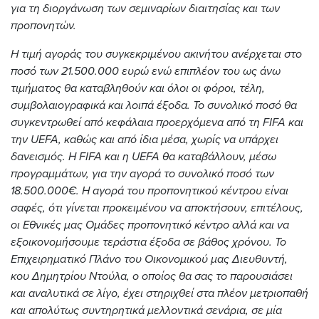
για τη διοργάνωση των σεμιναρίων διαιτησίας και των
προπονητών.
Η τιμή αγοράς του συγκεκριμένου ακινήτου ανέρχεται στο
ποσό των 21.500.000 ευρώ ενώ επιπλέον του ως άνω
τιμήματος θα καταβληθούν και όλοι οι φόροι, τέλη,
συμβολαιογραφικά και λοιπά έξοδα. Το συνολικό ποσό θα
συγκεντρωθεί από κεφάλαια προερχόμενα από τη FIFA και
την UEFA, καθώς και από ίδια μέσα, χωρίς να υπάρχει
δανεισμός. Η FIFA και η UEFA θα καταβάλλουν, μέσω
προγραμμάτων, για την αγορά το συνολικό ποσό των
18.500.000€. Η αγορά του προπονητικού κέντρου είναι
σαφές, ότι γίνεται προκειμένου να αποκτήσουν, επιτέλους,
οι Εθνικές μας Ομάδες προπονητικό κέντρο αλλά και να
εξοικονομήσουμε τεράστια έξοδα σε βάθος χρόνου. Το
Επιχειρηματικό Πλάνο του Οικονομικού μας Διευθυντή,
κου Δημητρίου Ντούλα, ο οποίος θα σας το παρουσιάσει
και αναλυτικά σε λίγο, έχει στηριχθεί στα πλέον μετριοπαθή
και απολύτως συντηρητικά μελλοντικά σενάρια, σε μία