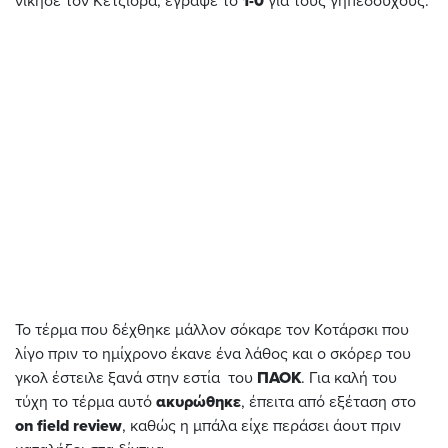
νίκησε τον Κετζιόρα, έγραψε το
1-0
για τους γηπεδούχους.
Το τέρμα που δέχθηκε μάλλον σόκαρε τον Κοτάρσκι που
λίγο πριν το ημίχρονο έκανε ένα λάθος και ο σκόρερ του
γκολ έστειλε ξανά στην εστία του
ΠΑΟΚ
. Για καλή του
τύχη το τέρμα αυτό
ακυρώθηκε
, έπειτα από εξέταση στο
on
field
review
, καθώς η μπάλα είχε περάσει άουτ πριν