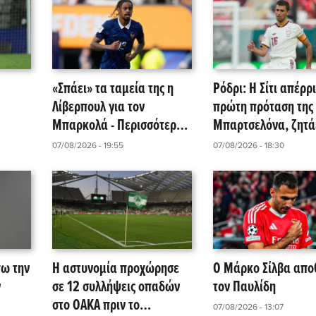
«Σπάει» τα ταμεία της η
Ρόδρι: Η Σίτι απέρρ
Λίβερπουλ για τον
πρώτη πρόταση της
Μπαρκολά - Περισσότερα
Μπαρτσελόνα, ζητά
ευμα
από 115 εκατομμύρια
εκατ. ευρώ!
07/08/2026 - 19:55
07/08/2026 - 18:30
ευρώ θέλει η Παρί
πω την
Η αστυνομία προχώρησε
Ο Μάρκο Σίλβα απ
ν
σε 12 συλλήψεις οπαδών
τον Παυλίδη
στο ΟΑΚΑ πριν το
07/08/2026 - 13:07