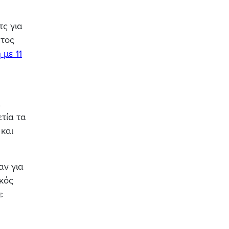
ς για
έτος
 με 11
α
τία τα
και
αν για
κός
ε