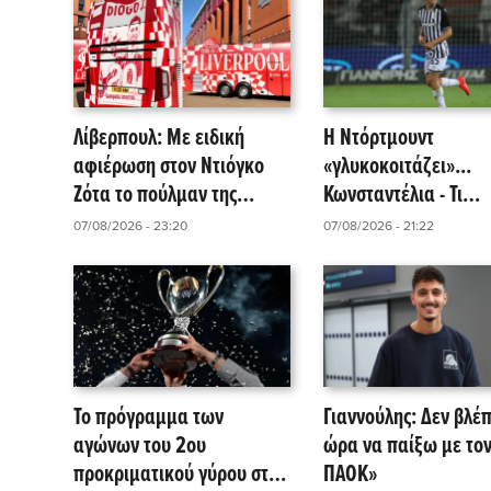
Λίβερπουλ: Με ειδική
Η Ντόρτμουντ
αφιέρωση στον Ντιόγκο
«γλυκοκοιτάζει»...
Ζότα το πούλμαν της
Κωνσταντέλια - Τι
ομάδας!
αναφέρει το δημοσί
07/08/2026 - 23:20
07/08/2026 - 21:22
της Kicker!
Το πρόγραμμα των
Γιαννούλης: Δεν βλέ
αγώνων του 2ου
ώρα να παίξω με το
προκριματικού γύρου στο
ΠΑΟΚ»