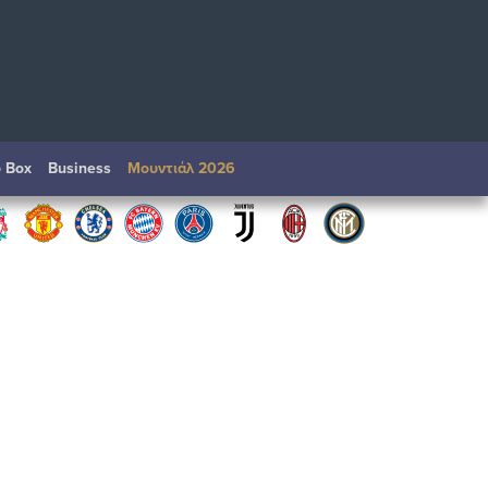
o Box
Βusiness
Μουντιάλ 2026