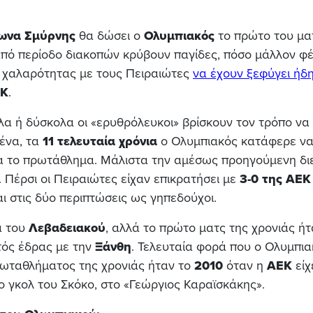
ωνα Σμύρνης
θα δώσει ο
Ολυμπιακός
το πρώτο του ματ
από περίοδο διακοπών κρύβουν παγίδες, πόσο μάλλον φ
ς χαλαρότητας με τους Πειραιώτες
να έχουν ξεφύγει ήδη
Κ
.
λα ή δύσκολα οι «ερυθρόλευκοι» βρίσκουν τον τρόπο να
μένα, τα
11 τελευταία
χρόνια
ο Ολυμπιακός κατάφερε ν
ια το πρωτάθλημα. Μάλιστα την αμέσως προηγούμενη διε
. Πέρσι οι Πειραιώτες είχαν επικρατήσει με
3-0 της
ΑΕΚ
και στις δύο περιπτώσεις ως γηπεδούχοι.
α του
Λεβαδειακού
, αλλά το πρώτο ματς της χρονιάς ήτ
ός έδρας με την
Ξάνθη
. Τελευταία φορά που ο Ολυμπια
ρωταθλήματος της χρονιάς ήταν το
2010
όταν η
ΑΕΚ
είχ
 γκολ του Σκόκο, στο «Γεώργιος Καραϊσκάκης».