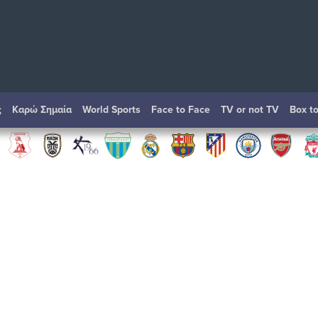
ς
Καρώ Σημαία
World Sports
Face to Face
TV or not TV
Box t