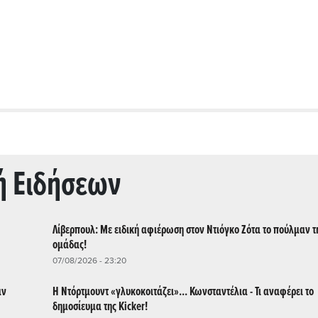
ή Ειδήσεων
Λίβερπουλ: Με ειδική αφιέρωση στον Ντιόγκο Ζότα το πούλμαν τ
ομάδας!
07/08/2026 - 23:20
αν
Η Ντόρτμουντ «γλυκοκοιτάζει»... Κωνσταντέλια - Τι αναφέρει το
δημοσίευμα της Kicker!