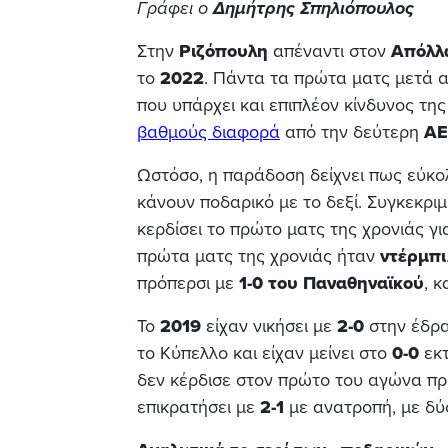
Γράφει ο
Δημήτρης Σπηλιόπουλος
Στην
Ριζόπουλη
απέναντι στον
Απόλλ
το
2022
. Πάντα τα πρώτα ματς μετά 
που υπάρχει και επιπλέον κίνδυνος τη
βαθμούς διαφορά
από την δεύτερη
ΑΕ
Ωστόσο, η παράδοση δείχνει πως εύκο
κάνουν ποδαρικό με το δεξί. Συγκεκρι
κερδίσει το πρώτο ματς της χρονιάς γ
πρώτα ματς της χρονιάς ήταν
ντέρμπι
πρόπερσι με
1-0 του Παναθηναϊκού
, 
Το
2019
είχαν νικήσει με
2-0
στην έδρ
το Κύπελλο και είχαν μείνει στο
0-0
εκτ
δεν κέρδισε στον πρώτο του αγώνα π
επικρατήσει με
2-1
με ανατροπή, με δύο