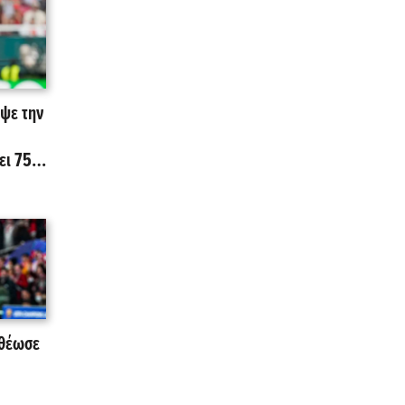
ιψε την
ει 75
οθέωσε