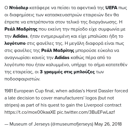
Ο
Ντάσλερ
κατάφερε να πείσει τα αφεντικά της
UEFA
πως
οι διαφημίσεις των κατασκευαστριών εταιρειών δεν θα
έπρεπε να επιτρέπονται στον τελικό της διοργάνωσης. Η
Ρεάλ Μαδρίτης
που εκείνη την περίοδο είχε συμφωνία με
την
Adidas
, ήταν ενημερωμένη και είχε μπαλώσει ήδη το
λογότυπο
στις φανέλες της. Η μεγάλη διαφορά είναι πως
στις φανέλες της
Ρεάλ Μαδρίτης
μπορούσε εύκολα να
αναγνωρίσει κανείς την
Adidas
καθώς πέρα από το
λογότυπο που ήταν καλυμμένο, υπήρχε το σήμα κατατεθέν
της εταιρείας, οι
3 γραμμές στις μπλούζες
των
ποδοσφαιριστών.
1981 European Cup final, when adidas's Horst Dassler forced
a late decision to cover manufacturers' logos (but not
stripes) as part of his quest to gain the Liverpool contract
https://t.co/mox00kaaXE
pic.twitter.com/3BuEFwLazf
— Museum of Jerseys (@museumofjerseys)
May 26, 2018