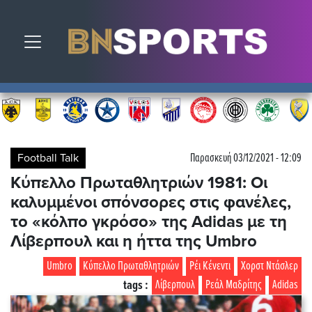
Toggle navigation
Football Talk
Παρασκευή 03/12/2021 - 12:09
Κύπελλο Πρωταθλητριών 1981: Οι
καλυμμένοι σπόνσορες στις φανέλες,
το «κόλπο γκρόσο» της Adidas με τη
Λίβερπουλ και η ήττα της Umbro
Umbro
Κύπελλο Πρωταθλητριών
Ρέι Κένεντι
Χορστ Ντάσλερ
tags :
Λίβερπουλ
Ρεάλ Μαδρίτης
Adidas