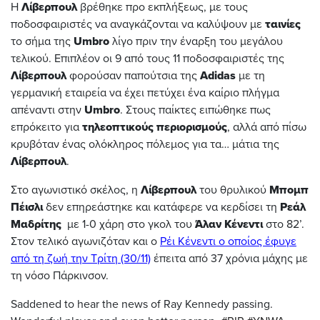
Η
Λίβερπουλ
βρέθηκε προ εκπλήξεως, με τους
ποδοσφαιριστές να αναγκάζονται να καλύψουν με
ταινίες
το σήμα της
Umbro
λίγο πριν την έναρξη του μεγάλου
τελικού. Επιπλέον οι 9 από τους 11 ποδοσφαιριστές της
Λίβερπουλ
φορούσαν παπούτσια της
Adidas
με τη
γερμανική εταιρεία να έχει πετύχει ένα καίριο πλήγμα
απέναντι στην
Umbro
. Στους παίκτες ειπώθηκε πως
επρόκειτο για
τηλεοπτικούς περιορισμούς
, αλλά από πίσω
κρυβόταν ένας ολόκληρος πόλεμος για τα… μάτια της
Λίβερπουλ
.
Στο αγωνιστικό σκέλος, η
Λίβερπουλ
του θρυλικού
Μπομπ
Πέισλι
δεν επηρεάστηκε και κατάφερε να κερδίσει τη
Ρεάλ
Μαδρίτης
με 1-0 χάρη στο γκολ του
Άλαν Κένεντι
στο 82’.
Στον τελικό αγωνιζόταν και ο
Ρέι Κένεντι ο οποίος έφυγε
από τη ζωή την Τρίτη (30/11)
έπειτα από 37 χρόνια μάχης με
τη νόσο Πάρκινσον.
Saddened to hear the news of Ray Kennedy passing.