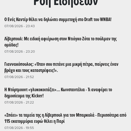
Ρoή Ειδήσεων
Ο Ενές Καντέρ θέλει να δηλώσει συμμετοχή στο Draft του WNBA!
07/08/2026 - 23:43
Λίβερπουλ: Με ειδική αφιέρωση στον Ντιόγκο Ζότα το πούλμαν της
ομάδας!
07/08/2026 - 23:20
Γιαννακόπουλος: «Όταν σου πετάνε μια μικρή πέτρα, παίρνεις έναν
βράχο και τους καταστρέφεις!».
07/08/2026 - 21:52
Η Ντόρτμουντ «γλυκοκοιτάζει»... Κωνσταντέλια - Τι αναφέρει το
δημοσίευμα της Kicker!
07/08/2026 - 21:22
«Σπάει» τα ταμεία της η Λίβερπουλ για τον Μπαρκολά - Περισσότερα από
115 εκατομμύρια ευρώ θέλει η Παρί
07/08/2026 - 19:55