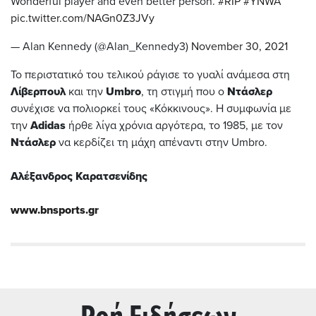
Wonderful player and even better person.
#RIP
#YNWA
pic.twitter.com/NAGn0Z3JVy
— Alan Kennedy (@Alan_Kennedy3)
November 30, 2021
Το περιστατικό του τελικού ράγισε το γυαλί ανάμεσα στη
Λίβερπουλ
και την
Umbro
, τη στιγμή που ο
Ντάσλερ
συνέχισε να πολιορκεί τους «Κόκκινους». Η συμφωνία με
την
Adidas
ήρθε λίγα χρόνια αργότερα, το 1985, με τον
Ντάσλερ
να κερδίζει τη μάχη απέναντι στην Umbro.
Αλέξανδρος Καρατσενίδης
www.bnsports.gr