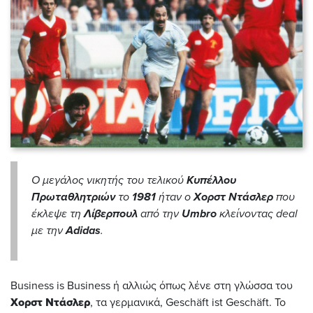
Ο μεγάλος νικητής του τελικού
Κυπέλλου
Πρωταθλητριών
το
1981
ήταν ο
Χορστ Ντάσλερ
που
έκλεψε τη
Λίβερπουλ
από την
Umbro
κλείνοντας
deal
με την
Adidas
.
Business is Business ή αλλιώς όπως λένε στη γλώσσα του
Χορστ Ντάσλερ
, τα γερμανικά, Geschäft ist Geschäft. Το