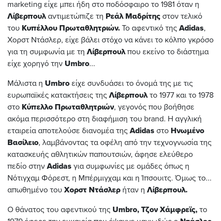
marketing είχε μπει ήδη στο ποδόσφαιρο το 1981 όταν η
Λίβερπουλ
αντιμετώπιζε τη
Ρεάλ Μαδρίτης
στον τελικό
του
Κυπέλλου Πρωταθλητριών.
Το αφεντικό της
Adidas
,
Χορστ Ντάσλερ, είχε βάλει στόχο να κάνει το κόλπο γκρόσο
για τη συμφωνία με τη
Λίβερπουλ
που εκείνο το διάστημα
είχε χορηγό την
Umbro
...
Μάλιστα η
Umbro
είχε συνδυάσει το όνομά της με τις
ευρωπαϊκές κατακτήσεις της
Λίβερπουλ
το 1977 και το 1978
στο
Κύπελλο Πρωταθλητριών
, γεγονός που βοήθησε
ακόμα περισσότερο στη διαφήμιση του brand. Η αγγλική
εταιρεία αποτελούσε διανομέα της
Adidas
στο
Ηνωμένο
Βασίλειο
, λαμβάνοντας τα οφέλη από την τεχνογνωσία της
κατασκευής αθλητικών παπουτσιών, άφησε ελεύθερο
πεδίο στην
Adidas
για συμφωνίες με ομάδες όπως η
Νότιγχαμ Φόρεστ, η Μπέρμιγχαμ και η Ίπσουιτς. Όμως το...
απωθημένο του
Χορστ Ντάσλερ
ήταν η
Λίβερπουλ.
Ο θάνατος του αφεντικού της
Umbro,
Τζον Χάμφρεϊς,
το