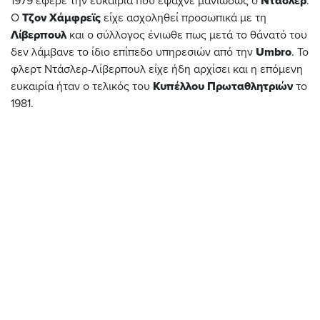
1979 έφερε την ευκαιρία που έψαχνε μανιωδώς ο
Ντάσλερ
.
Ο
Τζον Χάμφρεϊς
είχε ασχοληθεί προσωπικά με τη
Λίβερπουλ
και ο σύλλογος ένιωθε πως μετά το θάνατό του
δεν λάμβανε το ίδιο επίπεδο υπηρεσιών από την
Umbro
. Το
φλερτ Ντάσλερ-Λίβερπουλ είχε ήδη αρχίσει και η επόμενη
ευκαιρία ήταν ο τελικός του
Κυπέλλου Πρωταθλητριών
το
1981.