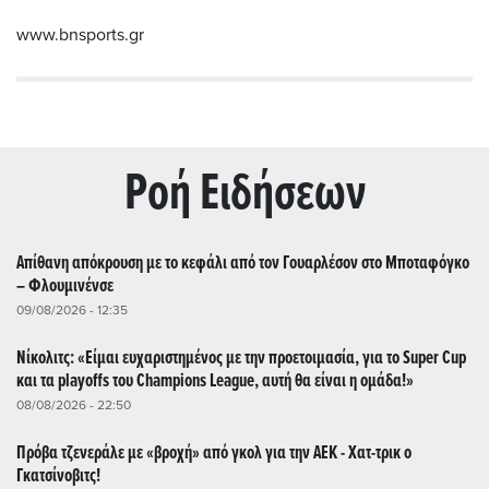
www.bnsports.gr
Ρoή Ειδήσεων
Απίθανη απόκρουση με το κεφάλι από τον Γουαρλέσον στο Μποταφόγκο
– Φλουμινένσε
09/08/2026 - 12:35
Νίκολιτς: «Είμαι ευχαριστημένος με την προετοιμασία, για το Super Cup
και τα playoffs του Champions League, αυτή θα είναι η ομάδα!»
08/08/2026 - 22:50
Πρόβα τζενεράλε με «βροχή» από γκολ για την ΑΕΚ - Χατ-τρικ ο
Γκατσίνοβιτς!