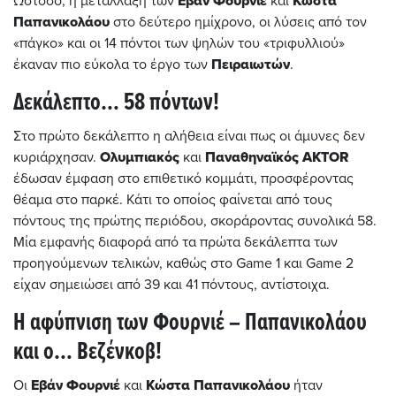
Ωστόσο, η μετάλλαξη των
Εβάν Φουρνιέ
και
Κώστα
Παπανικολάου
στο δεύτερο ημίχρονο, οι λύσεις από τον
«πάγκο» και οι 14 πόντοι των ψηλών του «τριφυλλιού»
έκαναν πιο εύκολα το έργο των
Πειραιωτών
.
Δεκάλεπτο… 58 πόντων!
Στο πρώτο δεκάλεπτο η αλήθεια είναι πως οι άμυνες δεν
κυριάρχησαν.
Ολυμπιακός
και
Παναθηναϊκός
AKTOR
έδωσαν έμφαση στο επιθετικό κομμάτι, προσφέροντας
θέαμα στο παρκέ. Κάτι το οποίος φαίνεται από τους
πόντους της πρώτης περιόδου, σκοράροντας συνολικά 58.
Μία εμφανής διαφορά από τα πρώτα δεκάλεπτα των
προηγούμενων τελικών, καθώς στο Game 1 και Game 2
είχαν σημειώσει από 39 και 41 πόντους, αντίστοιχα.
Η αφύπνιση των Φουρνιέ – Παπανικολάου
και ο… Βεζένκοβ!
Οι
Εβάν Φουρνιέ
και
Κώστα Παπανικολάου
ήταν