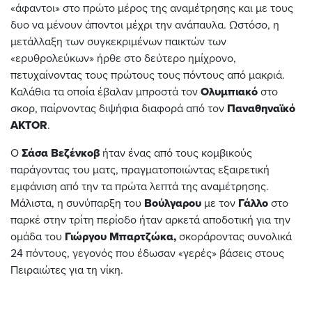
«άφαντοι» στο πρώτο μέρος της αναμέτρησης και με τους
δυο να μένουν άποντοι μέχρι την ανάπαυλα. Ωστόσο, η
μετάλλαξη των συγκεκριμένων παικτών των
«ερυθρολεύκων» ήρθε στο δεύτερο ημίχρονο,
πετυχαίνοντας τους πρώτους τους πόντους από μακριά.
Καλάθια τα οποία έβαλαν μπροστά τον
Ολυμπιακό
στο
σκορ, παίρνοντας διψήφια διαφορά από τον
Παναθηναϊκό
AKTOR
.
Ο
Σάσα Βεζένκοβ
ήταν ένας από τους κομβικούς
παράγοντας του ματς, πραγματοποιώντας εξαιρετική
εμφάνιση από την τα πρώτα λεπτά της αναμέτρησης.
Μάλιστα, η συνύπαρξη του
Βούλγαρου
με τον
Γάλλο
στο
παρκέ στην τρίτη περίοδο ήταν αρκετά αποδοτική για την
ομάδα του
Γιώργου Μπαρτζώκα,
σκοράροντας συνολικά
24 πόντους, γεγονός που έδωσαν «γερές» βάσεις στους
Πειραιώτες για τη νίκη.