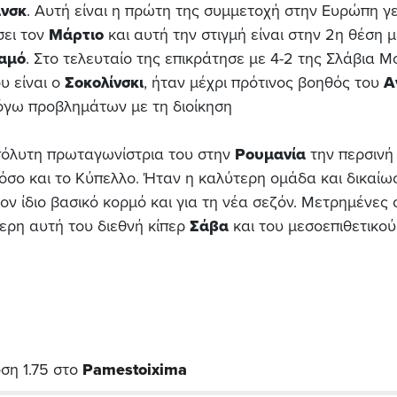
ινσκ
. Αυτή είναι η πρώτη της συμμετοχή στην Ευρώπη γε
σει τον
Μάρτιο
και αυτή την στιγμή είναι στην 2η θέση μ
αμό
. Στο τελευταίο της επικράτησε με 4-2 της Σλάβια Μο
υ είναι ο
Σοκολίνσκι
, ήταν μέχρι πρότινος βοηθός του
Α
όγω προβλημάτων με τη διοίκηση
όλυτη πρωταγωνίστρια του στην
Ρουμανία
την περσινή
σο και το Κύπελλο. Ήταν η καλύτερη ομάδα και δικαίω
ον ίδιο βασικό κορμό και για τη νέα σεζόν. Μετρημένες 
τερη αυτή του διεθνή κίπερ
Σάβα
και του μεσοεπιθετικού
:
οση 1.75 στο
Pamestoixima