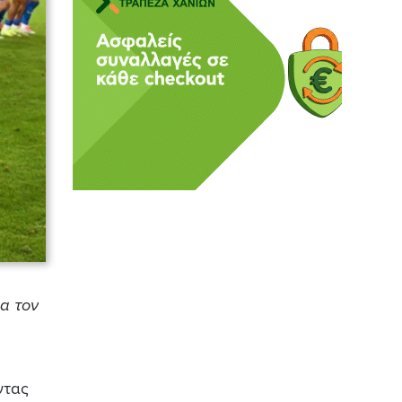
α τον
ντας