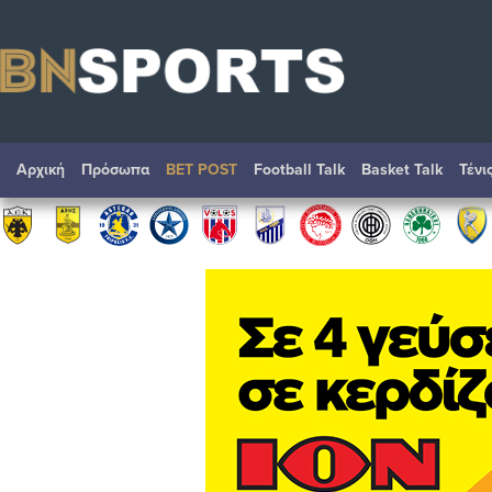
Αρχική
Πρόσωπα
BET POST
Football Talk
Basket Talk
Τένι