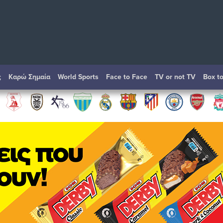
ς
Καρώ Σημαία
World Sports
Face to Face
TV or not TV
Box t