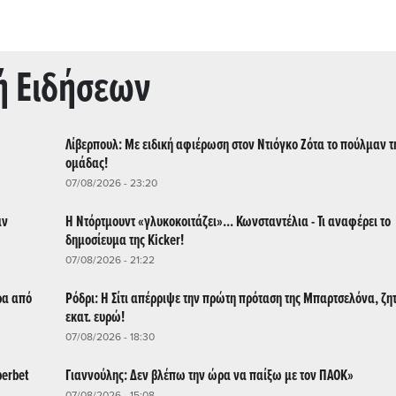
ή Ειδήσεων
Λίβερπουλ: Με ειδική αφιέρωση στον Ντιόγκο Ζότα το πούλμαν τ
ομάδας!
07/08/2026 - 23:20
αν
Η Ντόρτμουντ «γλυκοκοιτάζει»... Κωνσταντέλια - Τι αναφέρει το
δημοσίευμα της Kicker!
07/08/2026 - 21:22
ρα από
Ρόδρι: Η Σίτι απέρριψε την πρώτη πρόταση της Μπαρτσελόνα, ζη
εκατ. ευρώ!
07/08/2026 - 18:30
perbet
Γιαννούλης: Δεν βλέπω την ώρα να παίξω με τον ΠΑΟΚ»
07/08/2026 - 15:08