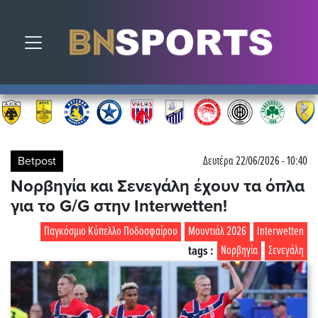
Toggle navigation
Betpost
Δευτέρα 22/06/2026 - 10:40
Νορβηγία και Σενεγάλη έχουν τα όπλα
για το G/G στην Interwetten!
Παγκόσμιο Κύπελλο Ποδοσφαίρου
Μουντιάλ 2026
Interwetten
tags :
Νορβηγία
Σενεγάλη