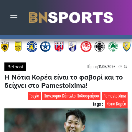
Toggle navigation
Betpost
Πέμπτη 11/06/2026 - 09:42
Η Νότια Κορέα είναι το φαβορί και το
δείχνει στο Pamestoixima!
Τσεχία
Παγκόσμιο Κύπελλο Ποδοσφαίρου
Pamestoixima
tags :
Νότια Κορέα