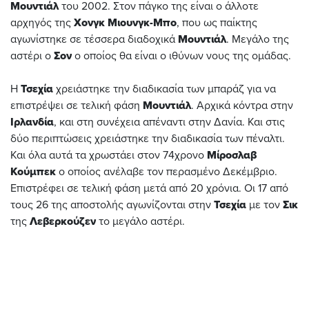
Μουντιάλ
του 2002. Στον πάγκο της είναι ο άλλοτε
αρχηγός της
Χονγκ Μιουνγκ-Μπο
, που ως παίκτης
αγωνίστηκε σε τέσσερα διαδοχικά
Μουντιάλ
. Μεγάλο της
αστέρι ο
Σον
ο οποίος θα είναι ο ιθύνων νους της ομάδας.
H
Τσεχία
χρειάστηκε την διαδικασία των μπαράζ για να
επιστρέψει σε τελική φάση
Μουντιάλ
. Αρχικά κόντρα στην
Ιρλανδία
, και στη συνέχεια απέναντι στην Δανία. Και στις
δύο περιπτώσεις χρειάστηκε την διαδικασία των πέναλτι.
Και όλα αυτά τα χρωστάει στον 74χρονο
Μίροσλαβ
Κούμπεκ
ο οποίος ανέλαβε τον περασμένο Δεκέμβριο.
Επιστρέφει σε τελική φάση μετά από 20 χρόνια. Οι 17 από
τους 26 της αποστολής αγωνίζονται στην
Τσεχία
με τον
Σικ
της
Λεβερκούζεν
το μεγάλο αστέρι.