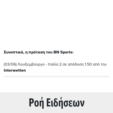
Συνοπτικά, η πρόταση του BN Sports:
(03/06) Λουξεμβούργο - Ιταλία 2 σε απόδοση 1.50 από την
Interwetten
Ρoή Ειδήσεων