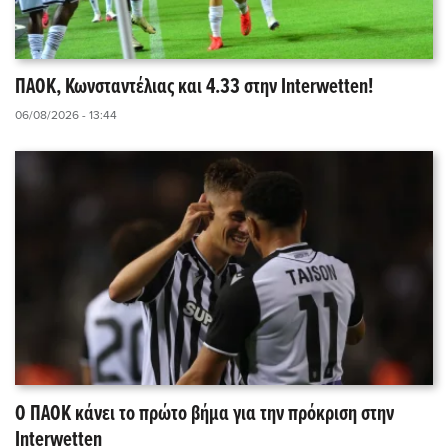
ΠΑΟΚ, Κωνσταντέλιας και 4.33 στην Interwetten!
06/08/2026 - 13:44
Ο ΠΑΟΚ κάνει το πρώτο βήμα για την πρόκριση στην
Interwetten