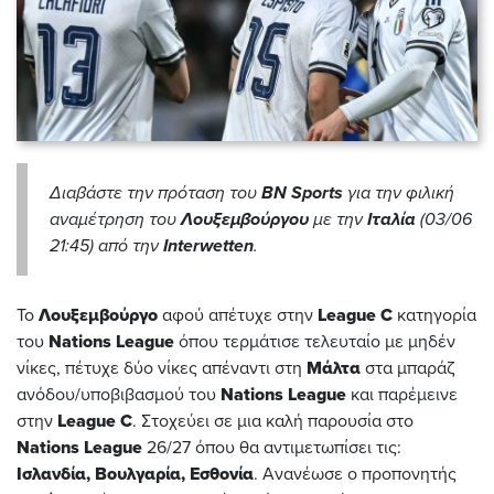
Διαβάστε την πρόταση του
BN Sports
για την φιλική
αναμέτρηση του
Λουξεμβούργου
με την
Ιταλία
(03/06
21:45) από την
Interwetten
.
Το
Λουξεμβούργο
αφού απέτυχε στην
League C
κατηγορία
του
Nations League
όπου τερμάτισε τελευταίο με μηδέν
νίκες, πέτυχε δύο νίκες απέναντι στη
Μάλτα
στα μπαράζ
ανόδου/υποβιβασμού του
Nations League
και παρέμεινε
στην
League C
. Στοχεύει σε μια καλή παρουσία στο
Nations League
26/27 όπου θα αντιμετωπίσει τις:
Ισλανδία, Βουλγαρία, Εσθονία
. Ανανέωσε ο προπονητής