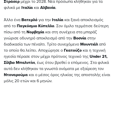
Στράσερ
μέχρι το 2028. Νέα πρόσωπα κλήθηκαν για τα
φιλικά με
Ιταλία
και
Αλβανία
.
Άλλο ένα
Βατερλό
για την
Ιταλία
και ξανά αποκλεισμός
από το
Παγκόσμιο Κύπελλο
. Σον όμιλο τερμάτισε δεύτερη
πίσω από τη
Νορβηγία
και στη συνέχεια στα μπαράζ
γνώρισε οδυνηρό αποκλεισμό από την
Βοσνία
στην
διαδικασία των πέναλτι. Τρίτο συνεχόμενο
Μουντιάλ
από
το οποίο θα λείπει. Αποχώρησε ο
Γκατούζο
και η τεχνική
ηγεσία πέρασε στον μέχρι πρότινος τεχνικό της
Under 21,
Σίλβιο Μπαλντίνι
, έως ότου βρεθεί ο επόμενος. Στα φιλικά
αυτά δεν κλήθηκαν τα γνωστά ονόματα με εξαίρεση τον
Ντοναρούμα
και ο μέσος όρος ηλικίας της αποστολής είναι
μόλις 20 ετών και 6 μηνών.