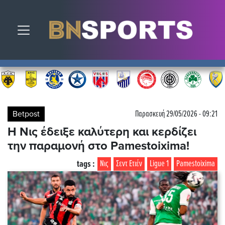
Toggle navigation
Betpost
Παρασκευή 29/05/2026 - 09:21
Η Νις έδειξε καλύτερη και κερδίζει
την παραμονή στο Pamestoixima!
tags :
Νις
Σεντ Ετιέν
Ligue 1
Pamestoixima