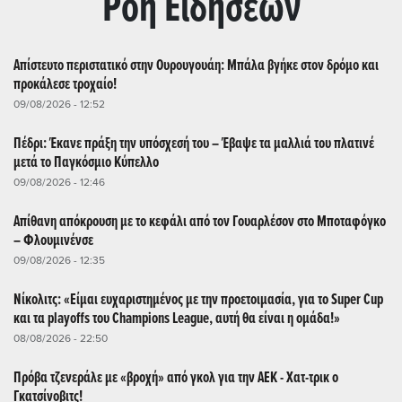
Ρoή Ειδήσεων
Απίστευτο περιστατικό στην Ουρουγουάη: Μπάλα βγήκε στον δρόμο και
προκάλεσε τροχαίο!
09/08/2026 - 12:52
Πέδρι: Έκανε πράξη την υπόσχεσή του – Έβαψε τα μαλλιά του πλατινέ
μετά το Παγκόσμιο Κύπελλο
09/08/2026 - 12:46
Απίθανη απόκρουση με το κεφάλι από τον Γουαρλέσον στο Μποταφόγκο
– Φλουμινένσε
09/08/2026 - 12:35
Νίκολιτς: «Είμαι ευχαριστημένος με την προετοιμασία, για το Super Cup
και τα playoffs του Champions League, αυτή θα είναι η ομάδα!»
08/08/2026 - 22:50
Πρόβα τζενεράλε με «βροχή» από γκολ για την ΑΕΚ - Χατ-τρικ ο
Γκατσίνοβιτς!