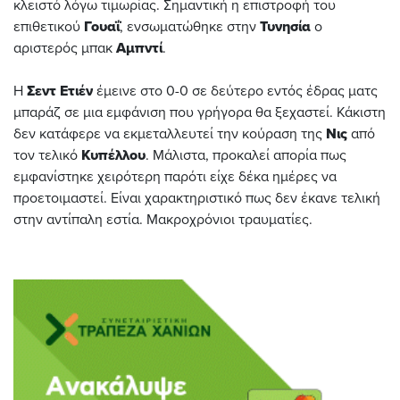
κλειστό λόγω τιμωρίας. Σημαντική η επιστροφή του
επιθετικού
Γουαΐ
, ενσωματώθηκε στην
Τυνησία
ο
αριστερός μπακ
Αμπντί
.
Η
Σεντ Ετιέν
έμεινε στο 0-0 σε δεύτερο εντός έδρας ματς
μπαράζ σε μια εμφάνιση που γρήγορα θα ξεχαστεί. Κάκιστη
δεν κατάφερε να εκμεταλλευτεί την κούραση της
Νις
από
τον τελικό
Κυπέλλου
. Μάλιστα, προκαλεί απορία πως
εμφανίστηκε χειρότερη παρότι είχε δέκα ημέρες να
προετοιμαστεί. Είναι χαρακτηριστικό πως δεν έκανε τελική
στην αντίπαλη εστία. Μακροχρόνιοι τραυματίες.