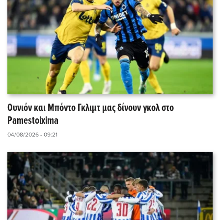
Ουνιόν και Μπόντο Γκλιμτ μας δίνουν γκολ στο
Pamestoixima
04/08/2026 - 09:21