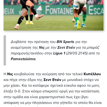
Διαβάστε την πρόταση του
BN Sports
για την
αναμέτρηση της
Νις
με την
Σεντ Ετιέν
για τα μπαράζ
παραμονής/ανόδου στην
Ligue 1
(29/05 21:45) από το
Pamestoixima
.
Η
Νις
κουβαλούσε την κούραση από τον τελικό
Κυπέλλου
και πήγε στην έδρα της
Σεντ Ετιέν
με μοναδικό στόχο να
μην χάσει. Και τα κατάφερε σχετικά εύκολα αφού το ματς
έληξε 0-0. Στον κόσμο επικρατεί οργή για την κατάσταση
στην ομάδα και είναι χαρακτηριστικό πως έχει βγει
απόφαση να μην πλησιάσουν στο γήπεδο το οποίο θα είναι