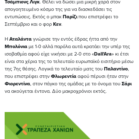
Τσάμπιονς Λιγκ
. Θέλει να δώσει μια μικρή χαρά στον
απογοητευμένο κόσμο της για να διασκεδάσει τις
εντυπώσεις. Εκτός ο μπακ
Παρίζι
που επιστρέφει το
Σεπτέμβριο και ο φορ
Κεν
.
Η
Αταλάντα
γνώρισε την εντός έδρας ήττα από την
Μπολόνια
με 1-0 αλλά παρόλα αυτά κρατάει την υπέρ της
ισοβαθμία αφού είχε νικήσει με 2-0 στο «
Dall'Ara
» κι έτσι
είναι στα χέρια της το τελευταίο ευρωπαϊκό εισιτήριο μέσω
της 7ης θέσης. Λογικά το τελευταίο ματς του
Παλαντίνο
,
που επιστρέφει στην
Φλωρεντία
αφού πέρυσι ήταν στην
Φιορεντίνα
, στον πάγκο της ομάδας με το όνομα του
Σάρι
να ακούγεται έντονα. Δύο μακροχρόνιοι εκτός.