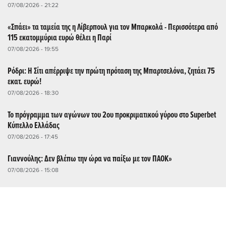
07/08/2026 - 21:22
«Σπάει» τα ταμεία της η Λίβερπουλ για τον Μπαρκολά - Περισσότερα από
115 εκατομμύρια ευρώ θέλει η Παρί
07/08/2026 - 19:55
Ρόδρι: Η Σίτι απέρριψε την πρώτη πρόταση της Μπαρτσελόνα, ζητάει 75
εκατ. ευρώ!
07/08/2026 - 18:30
Το πρόγραμμα των αγώνων του 2ου προκριματικού γύρου στο Superbet
Κύπελλο Ελλάδας
07/08/2026 - 17:45
Γιαννούλης: Δεν βλέπω την ώρα να παίξω με τον ΠΑΟΚ»
07/08/2026 - 15:08