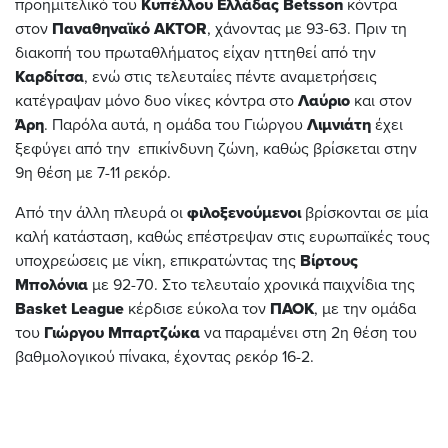
προημιτελικό του
Κυπέλλου Ελλάδας Betsson
κόντρα
στον
Παναθηναϊκό AKTOR
, χάνοντας με 93-63. Πριν τη
διακοπή του πρωταθλήματος είχαν ηττηθεί από την
Καρδίτσα
, ενώ στις τελευταίες πέντε αναμετρήσεις
κατέγραψαν μόνο δυο νίκες κόντρα στο
Λαύριο
και στον
Άρη
. Παρόλα αυτά, η ομάδα του Γιώργου
Λιμνιάτη
έχει
ξεφύγει από την επικίνδυνη ζώνη, καθώς βρίσκεται στην
9η θέση με 7-11 ρεκόρ.
Από την άλλη πλευρά οι
φιλοξενούμενοι
βρίσκονται σε μία
καλή κατάσταση, καθώς επέστρεψαν στις ευρωπαϊκές τους
υποχρεώσεις με νίκη, επικρατώντας της
Βίρτους
Μπολόνια
με 92-70. Στο τελευταίο χρονικά παιχνίδια της
Basket League
κέρδισε εύκολα τον
ΠΑΟΚ
, με την ομάδα
του
Γιώργου Μπαρτζώκα
να παραμένει στη 2η θέση του
βαθμολογικού πίνακα, έχοντας ρεκόρ 16-2.