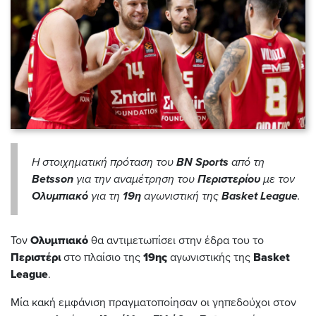
Η
στοιχηματική
πρόταση του
BN
Sports
από τη
Betsson
για την αναμέτρηση του
Περιστερίου
με τον
Ολυμπιακό
για τη
19η
αγωνιστική της
Basket
League
.
Τον
Ολυμπιακό
θα αντιμετωπίσει στην έδρα του το
Περιστέρι
στο πλαίσιο της
19ης
αγωνιστικής της
Basket
League
.
Μία κακή εμφάνιση πραγματοποίησαν οι γηπεδούχοι στον