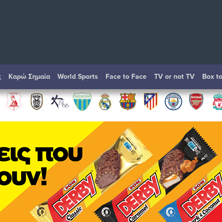
ς
Καρώ Σημαία
World Sports
Face to Face
TV or not TV
Box t