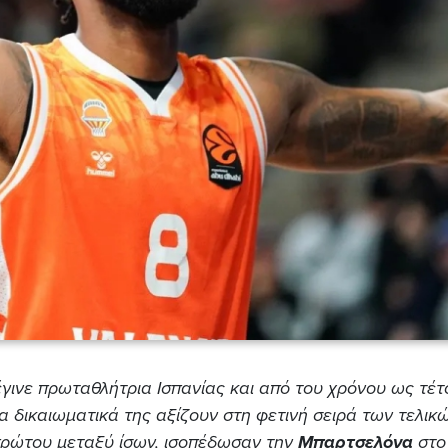
έγινε πρωταθλήτρια Ισπανίας και από του χρόνου ως τέτ
α δικαιωματικά της αξίζουν στη φετινή σειρά των τελικώ
πρώτου μεταξύ ίσων, ισοπέδωσαν την
Μπαρτσελόνα
στο