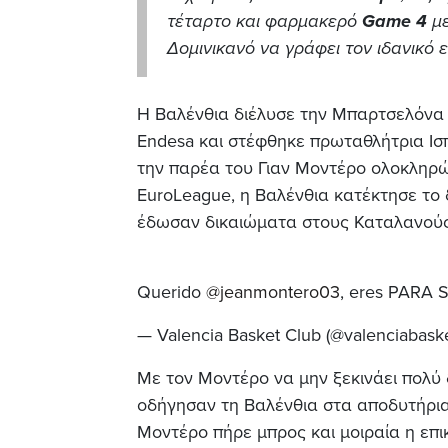
τέταρτο και φαρμακερό
Game 4
με
Δομινικανό να γράφει τον ιδανικό ε
Η Βαλένθια διέλυσε την Μπαρτσελόνα 1
Endesa και στέφθηκε πρωταθλήτρια Ισπ
την παρέα του Γιαν Μοντέρο ολοκληρώθ
EuroLeague, η Βαλένθια κατέκτησε το 
έδωσαν δικαιώματα στους Καταλανούς,
Querido
@jeanmontero03
, eres PARA 
— Valencia Basket Club (@valenciabask
Με τον Μοντέρο να μην ξεκινάει πολύ 
οδήγησαν τη Βαλένθια στα αποδυτήρια 
Μοντέρο πήρε μπρος και μοιραία η επ