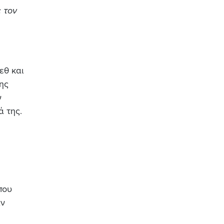
ε τον
εθ και
ης
ν
ά της.
που
αν