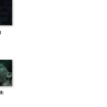
η
άζει
VEL
R: