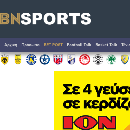
Αρχική
Πρόσωπα
BET POST
Football Talk
Basket Talk
Τένι