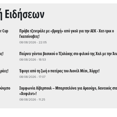
ή Ειδήσεων
er Cup
Πρόβα τζενεράλε με «βροχή» από γκολ για την ΑΕΚ - Χατ-τρικ ο
Γκατσίνοβιτς!
08/08/2026 - 22:05
ις!
Παίρνει γάντια βασικού ο Τζολάκης στο φιλικό της Χαλ με την Άι
08/08/2026 - 18:53
αράες!
Έφυγε από τη ζωή ο πατέρας του Λιονέλ Μέσι, Χόρχε!
08/08/2026 - 17:07
κούνμπο
Συμφωνία Λίβερπουλ – Μπαρτσελόνα για Αραούχο, δανεικός στ
«Άνφιλντ»!
08/08/2026 - 11:25