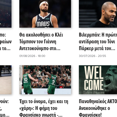
πο:
Θα ακολουθήσει ο Κλέι
Βιλερμπάν: Η πρώτ
υφαίων
Τόμπσον τον Γιάννη
αντίδραση του Τόνι
α του
Αντετοκούνμπο στο
Πάρκερ μετά τον
Μαϊάμι;
Φρανσίσκο – Τι αλλ
01/08/2026 - 18:00
30/07/2026 - 20:55
στο μπάτζετ της AS
νούν:
Έχει το όνομα, έχει και τη
Παναθηναϊκός AKTO
,
«χάρη»: Η φήμη του
Ανακοινώθηκε ο
σμού
Φρανσίσκο γνωστή -
Φρανσίσκο!