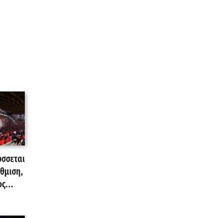
σσεται
θμιση,
ος