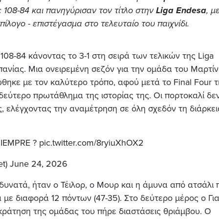
 108-84 και πανηγύρισαν τον τίτλο στην
Liga Endesa
, μ
πίλογο - επιστέγασμα στο τελευταίο του παιχνίδι.
08-84 κάνοντας το 3-1 στη σειρά των τελικών της Liga
ανίας. Μια ονειρεμένη σεζόν για την ομάδα του Μαρτίν
ηκε με τον καλύτερο τρόπο, αφού μετά το Final Four τ
δεύτερο πρωτάθλημα της ιστορίας της. Οι πορτοκαλί δε
 ελέγχοντας την αναμέτρηση σε όλη σχεδόν τη διάρκει
SIEMPRE ?
pic.twitter.com/8ryiuXhOX2
et)
June 24, 2026
δυνατά, ήταν ο Τέιλορ, ο Μουρ και η άμυνα από ατσάλι 
με διαφορά 12 πόντων (47-35). Στο δεύτερο μέρος ο Γι
ικράτηση της ομάδας του πήρε διαστάσεις θριάμβου. Ο