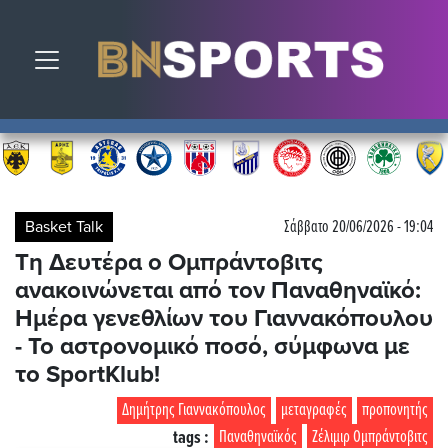
Toggle navigation
Basket Talk
Σάββατο 20/06/2026 - 19:04
Tη Δευτέρα ο Ομπράντοβιτς
ανακοινώνεται από τον Παναθηναϊκό:
Ημέρα γενεθλίων του Γιαννακόπουλου
- Το αστρονομικό ποσό, σύμφωνα με
το SportKlub!
Δημήτρης Γιαννακόπουλος
μεταγραφές
προπονητής
tags :
Παναθηναϊκός
Ζέλιμιρ Ομπράντοβιτς