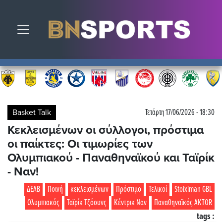
Toggle navigation
Basket Talk
Τετάρτη 17/06/2026 - 18:30
Κεκλεισμένων οι σύλλογοι, πρόστιμα
οι παίκτες: Οι τιμωρίες των
Ολυμπιακού - Παναθηναϊκού και Ταϊρίκ
- Ναν!
ΔΕΑΒ
Ποινή
κεκλεισμένων
Πρόστιμο
Τελικοί
Stoiximan GBL
Ολυμπιακός
Ταϊρίκ Τζόουνς
Κέντρικ Ναν
Παναθηναϊκός AKTOR
tags :