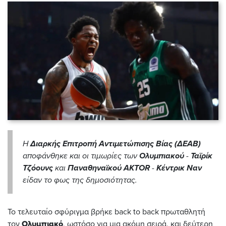
Η
Διαρκής Επιτροπή Αντιμετώπισης Βίας
(ΔΕΑΒ)
αποφάνθηκε και οι τιμωρίες των
Ολυμπιακού
-
Ταϊρίκ
Τζόουνς
και
Παναθηναϊκού AKTOR
-
Κέντρικ Ναν
είδαν το φως της δημοσιότητας.
Το τελευταίο σφύριγμα βρήκε back to back πρωταθλητή
τον
Ολυμπιακό
, ωστόσο για μια ακόμη σειρά, και δεύτερη