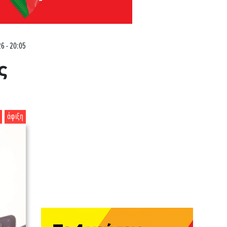
26 - 20:05
ς
άφιξη