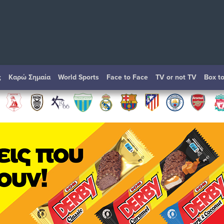
ς
Καρώ Σημαία
World Sports
Face to Face
TV or not TV
Box t