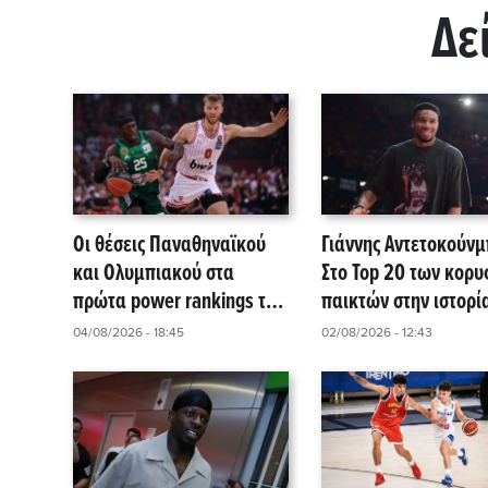
Δε
Οι θέσεις Παναθηναϊκού
Γιάννης Αντετοκούνμ
και Ολυμπιακού στα
Στο Top 20 των κορ
πρώτα power rankings της
παικτών στην ιστορί
EuroLeague!
NBA σύμφωνα με το
04/08/2026 - 18:45
02/08/2026 - 12:43
HoopsHype