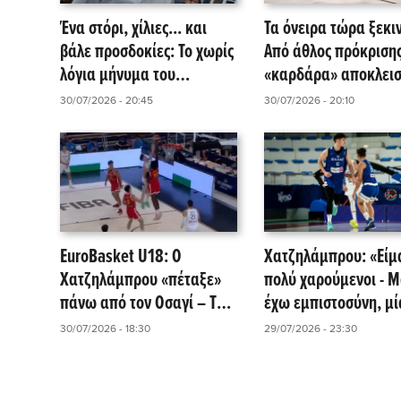
Ένα στόρι, χίλιες... και
Τα όνειρα τώρα ξεκι
βάλε προσδοκίες: Το χωρίς
Από άθλος πρόκρισης
λόγια μήνυμα του
«καρδάρα» αποκλει
Φρανσίσκο στον
για την Εθνική - Με α
30/07/2026 - 20:45
30/07/2026 - 20:10
Παναθηναϊκό AKTOR!
Μουντιάλ, η remont
μεταλλίου της Ισπανί
EuroBasket U18: Ο
Χατζηλάμπρου: «Είμ
Χατζηλάμπρου «πέταξε»
πολύ χαρούμενοι - Μ
πάνω από τον Οσαγί – Το
έχω εμπιστοσύνη, μί
κάρφωμα που ξεσήκωσε
μόλις από το όνειρο!
30/07/2026 - 18:30
29/07/2026 - 23:30
το γήπεδο (Vid)