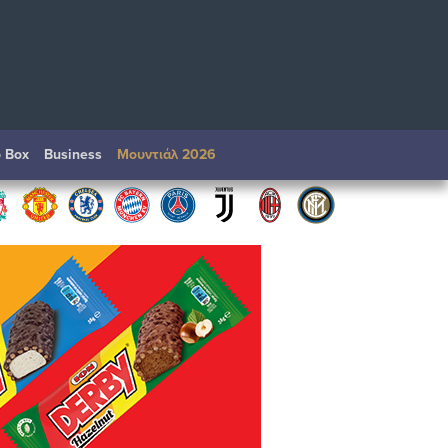
o Box
Βusiness
Μουντιάλ 2026