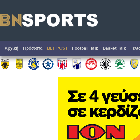
Αρχική
Πρόσωπα
BET POST
Football Talk
Basket Talk
Τένι