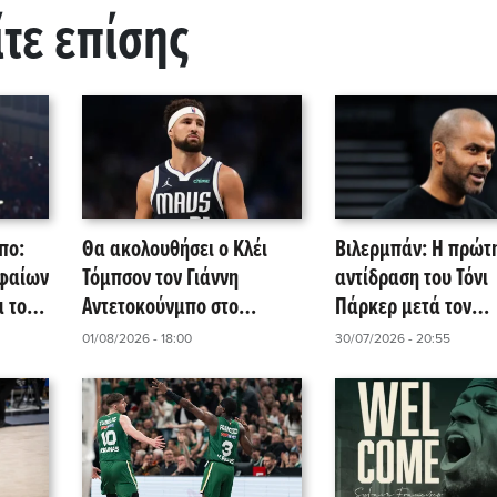
ίτε επίσης
πο:
Θα ακολουθήσει ο Κλέι
Βιλερμπάν: Η πρώτ
υφαίων
Τόμπσον τον Γιάννη
αντίδραση του Τόνι
α του
Αντετοκούνμπο στο
Πάρκερ μετά τον
Μαϊάμι;
Φρανσίσκο – Τι αλλ
01/08/2026 - 18:00
30/07/2026 - 20:55
στο μπάτζετ της AS