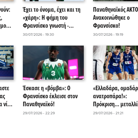
νούν:
Έχει το όνομα, έχει και τη
Παναθηναϊκός AKTO
,
«χάρη»: Η φήμη του
Ανακοινώθηκε ο
σμού
Φρανσίσκο γνωστή -
Φρανσίσκο!
ύρα...
«Ανακοίνωση» με νόημα
30/07/2026 - 19:30
30/07/2026 - 19:19
ada
από τη EuroLeague!
ας!
αστε
Έσκασε η «βόμβα»: Ο
«Ελλαδάρα, ομαδάρ
ας
Φρανσίσκο έκλεισε στον
ανατροπάρα!»:
α νίκη
Παναθηναϊκό!
Πρόκριση... μεταλλί
»
Εθνική - Νίκη δια π
29/07/2026 - 22:29
29/07/2026 - 21:21
και... Χατζηλάμπρου
Πούλου τη Σερβία μ
77!