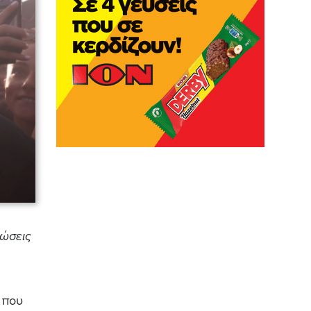
λώσεις
 που