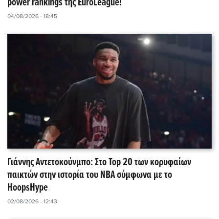
power rankings της EuroLeague!
04/08/2026 - 18:45
Γιάννης Αντετοκούνμπο: Στο Top 20 των κορυφαίων
παικτών στην ιστορία του NBA σύμφωνα με το
HoopsHype
02/08/2026 - 12:43