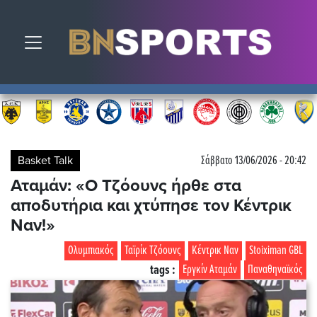
Toggle navigation
Basket Talk
Σάββατο 13/06/2026 - 20:42
Αταμάν: «Ο Τζόουνς ήρθε στα
αποδυτήρια και χτύπησε τον Κέντρικ
Ναν!»
Ολυμπιακός
Ταϊρίκ Τζόουνς
Κέντρικ Ναν
Stoiximan GBL
tags :
Εργκίν Αταμάν
Παναθηναϊκός