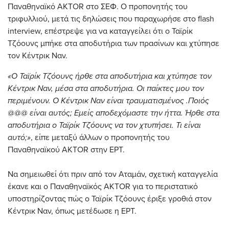
Παναθηναϊκό AKTOR στο ΣΕΦ. Ο προπονητής του
τριφυλλιού, μετά τις δηλώσεις που παραχωρήσε στο flash
interview, επέστρεψε για να καταγγείλει ότι ο Ταϊρίκ
Τζόουνς μπήκε στα αποδυτήρια των πρασίνων και χτύπησε
τον Κέντρικ Ναν.
«Ο Ταϊρίκ Τζόουνς ήρθε στα αποδυτήρια και χτύπησε τον
Κέντρικ Ναν, μέσα στα αποδυτήρια. Οι παίκτες μου τον
περιμένουν. Ο Κέντρικ Ναν είναι τραυματισμένος .Ποιός
@@@ είναι αυτός; Εμείς αποδεχόμαστε την ήττα. Ήρθε στα
αποδυτήρια ο Ταϊρίκ Τζόουνς να τον χτυπήσει. Τι είναι
αυτό;»
, είπε μεταξύ άλλων ο προπονητής του
Παναθηναϊκού AKTOR στην ΕΡΤ.
Να σημειωθεί ότι πριν από τον Αταμάν, σχετική καταγγελία
έκανε και ο Παναθηναϊκός AKTOR για το περιστατικό
υποστηρίζοντας πώς ο Ταϊρίκ Τζόουνς έριξε γροθιά στον
Κέντρικ Ναν, όπως μετέδωσε η ΕΡΤ.