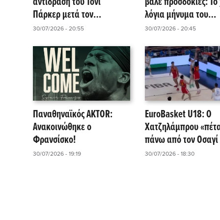
αντίδραση του Τόνι
βάλε προσδοκίες: Το
Πάρκερ μετά τον
λόγια μήνυμα του
Φρανσίσκο – Τι αλλάζει
Φρανσίσκο στον
30/07/2026 - 20:55
30/07/2026 - 20:45
στο μπάτζετ της ASVEL
Παναθηναϊκό AKTOR
Παναθηναϊκός AKTOR:
EuroBasket U18: Ο
Ανακοινώθηκε ο
Χατζηλάμπρου «πέτ
Φρανσίσκο!
πάνω από τον Οσαγί 
κάρφωμα που ξεσή
30/07/2026 - 19:19
30/07/2026 - 18:30
το γήπεδο (Vid)