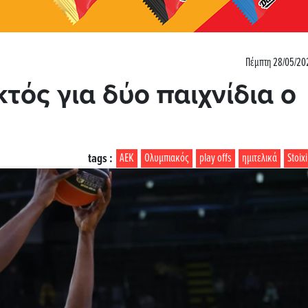
Πέμπτη 28/05/202
τός για δύο παιχνίδια ο
tags :
ΑΕΚ
Ολυμπιακός
play offs
ημιτελικά
Stoix