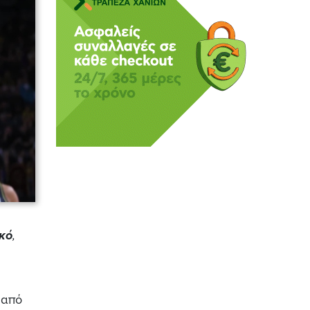
κό
,
 από