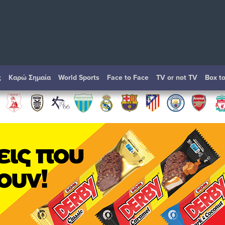
ς
Καρώ Σημαία
World Sports
Face to Face
TV or not TV
Box t