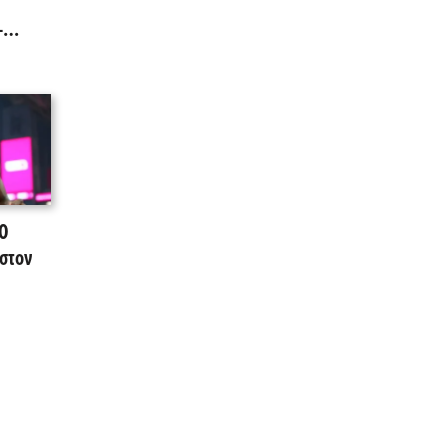
-
όημα
 Ο
στον