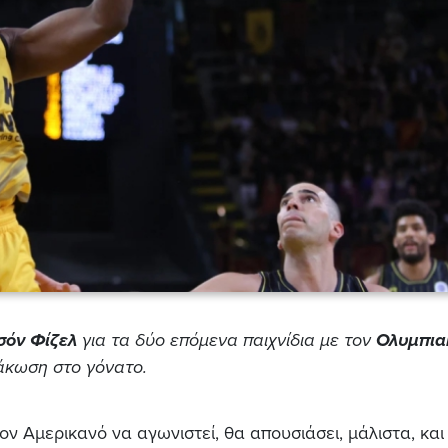
σόν Φίζελ
για τα δύο επόμενα παιχνίδια με τον
Ολυμπια
άκωση στο γόνατο.
ον Αμερικανό να αγωνιστεί, θα απουσιάσει, μάλιστα, και