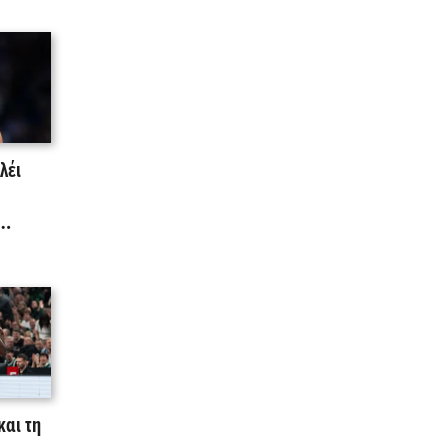
λέι
και τη