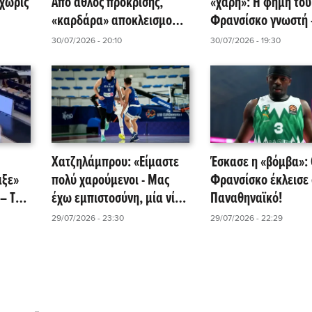
 χωρίς
Από άθλος πρόκρισης,
«χάρη»: Η φήμη του
«καρδάρα» αποκλεισμού
Φρανσίσκο γνωστή 
για την Εθνική - Με αύρα...
«Ανακοίνωση» με ν
30/07/2026 - 20:10
30/07/2026 - 19:30
!
Μουντιάλ, η remontada
από τη EuroLeague!
μεταλλίου της Ισπανίας!
Χατζηλάμπρου: «Είμαστε
Έσκασε η «βόμβα»:
αξε»
πολύ χαρούμενοι - Μας
Φρανσίσκο έκλεισε 
– Το
έχω εμπιστοσύνη, μία νίκη
Παναθηναϊκό!
κωσε
μόλις από το όνειρο!»
29/07/2026 - 23:30
29/07/2026 - 22:29