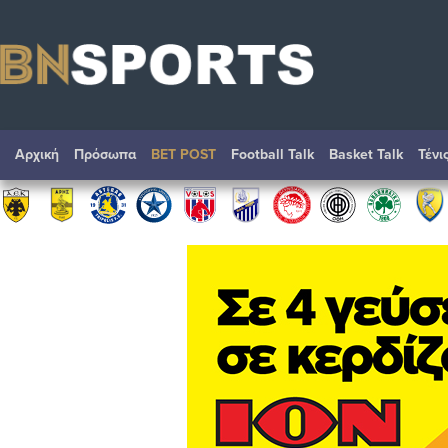
Αρχική
Πρόσωπα
BET POST
Football Talk
Basket Talk
Τένι