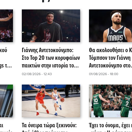
κού
Γιάννης Αντετοκούνμπο:
Θα ακολουθήσει ο Κ
Στο Top 20 των κορυφαίων
Τόμπσον τον Γιάννη
s της
παικτών στην ιστορία του
Αντετοκούνμπο στο
NBA σύμφωνα με το
Μαϊάμι;
02/08/2026 - 12:43
01/08/2026 - 18:00
HoopsHype
αι
Τα όνειρα τώρα ξεκινούν:
Έχει το όνομα, έχει 