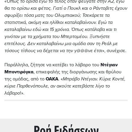
«
Όπως το όρισα εγώ το τέλος όταν φεύγατε στην Α2, εγώ
θα το ορίσω και φέτος. Γιατί ο Πουκλ και ο Ράντοβιτς έχουν
σφυρίξει τόσα ματς του Ολυμπιακού; Τσεκάρετε τα
στατιστικά, ακόμη και ηλίθιοι καταλαβαίνουν. Εγώ τα
καταλαβαίνω εδώ και 15 χρόνια. Όπως κατάλαβα και τι
γινόταν με τα χρήματα του Μπερτομέου. Ξυπνήστε
επιτέλους. Δεν καταλαβαίνω μια ομάδα σαν τη Ρεάλ με
τόσους τίτλους να δέχεται να την γ@@@νε έτσι
», συνέχισε.
Παράλληλα, ζήτησε να κατέβει το λάβαρο του
Ντέγιαν
Μποντιρόγκα
, επικεφαλής της διοργάνωσης και θρύλου
της ομάδας, από το
ΟΑΚΑ
. «
Μπράβο Ντέγιαν. Κύριε Κοντέ,
κύριε Παρθενόπουλε, αν ακούτε κατεβάστε λίγο το
λάβαρο
!».
Ρoή Ειδήσεων