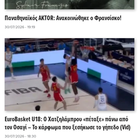
Παναθηναϊκός AKTOR: Ανακοινώθηκε ο Φρανσίσκο!
30/07/2026 - 19:19
EuroBasket U18: Ο Χατζηλάμπρου «πέταξε» πάνω από
τον Οσαγί – Το κάρφωμα που ξεσήκωσε το γήπεδο (Vid)
30/07/2026 - 18:30