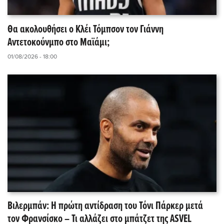
Θα ακολουθήσει ο Κλέι Τόμπσον τον Γιάννη
Αντετοκούνμπο στο Μαϊάμι;
01/08/2026 - 18:00
Βιλερμπάν: Η πρώτη αντίδραση του Τόνι Πάρκερ μετά
τον Φρανσίσκο – Τι αλλάζει στο μπάτζετ της ASVEL