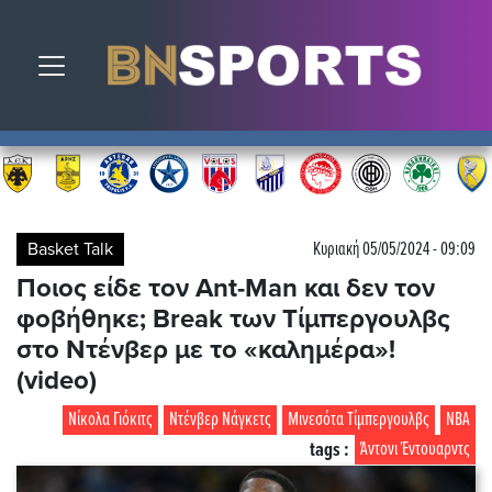
Toggle navigation
Basket Talk
Κυριακή 05/05/2024 - 09:09
Ποιος είδε τον Ant-Man και δεν τον
φοβήθηκε; Break των Τίμπεργουλβς
στο Ντένβερ με το «καλημέρα»!
(video)
Νίκολα Γιόκιτς
Ντένβερ Νάγκετς
Μινεσότα Τίμπεργουλβς
NBA
tags :
Άντονι Έντουαρντς