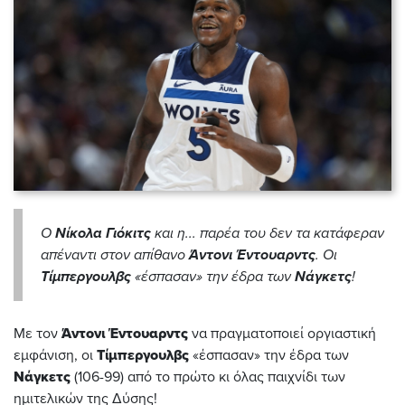
Ο
Νίκολα
Γιόκιτς
και η... παρέα του δεν τα κατάφεραν
απέναντι στον απίθανο
Άντονι
Έντουαρντς
. Οι
Τίμπεργουλβς
«έσπασαν» την έδρα των
Νάγκετς
!
Με τον
Άντονι Έντουαρντς
να πραγματοποιεί οργιαστική
εμφάνιση, οι
Τίμπεργουλβς
«έσπασαν» την έδρα των
Νάγκετς
(106-99) από το πρώτο κι όλας παιχνίδι των
ημιτελικών της Δύσης!