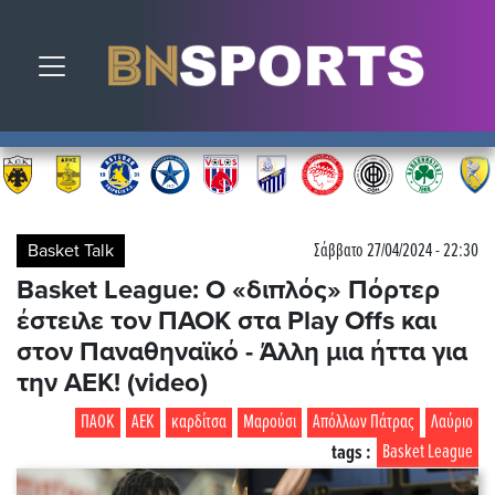
Toggle navigation
Basket Talk
Σάββατο 27/04/2024 - 22:30
Basket League: Ο «διπλός» Πόρτερ
έστειλε τον ΠΑΟΚ στα Play Offs και
στον Παναθηναϊκό - Άλλη μια ήττα για
την ΑΕΚ! (video)
ΠΑΟΚ
ΑΕΚ
καρδίτσα
Μαρούσι
Απόλλων Πάτρας
Λαύριο
tags :
Basket League