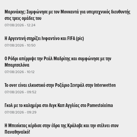
Μαρινάκης: Συμφώνησε με τον Μονκαντά για υπερτεχνικός διευθυντής
στις τρεις ομάδες του
07/08/2026 - 12:24
Η Αργεντινή στηρίζει Ινφαντίνο και FIFA (pic)
07/08/2026 - 10:50
Ο Ρόδρι απέρριψε την Ρεάλ Μαδρίτης και συμφώνησε με την
Μπαρτσελόνα
07/08/2026 - 10:12
Το over είναι ελκυστικό στην Ροζάριο Σεντράλ στην Interwetten
07/08/2026 - 09:52
Γκολ με το καλημέρα στο Λιγκ Καπ Αγγλίας στο Pamestoixima
07/08/2026 - 09:29
Η Μπεσίκτας κέρδισε στην έδρα της Κράλοβε και την στέλνει στον
Παναθηναϊκό!