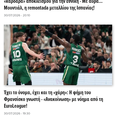
«καρδάρα» αποκλεισμού για την Εθνική - Με αύρα...
Μουντιάλ, η remontada μεταλλίου της Ισπανίας!
30/07/2026 - 20:10
Έχει το όνομα, έχει και τη «χάρη»: Η φήμη του
Φρανσίσκο γνωστή - «Ανακοίνωση» με νόημα από τη
EuroLeague!
30/07/2026 - 19:30