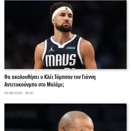
Θα ακολουθήσει ο Κλέι Τόμπσον τον Γιάννη
Αντετοκούνμπο στο Μαϊάμι;
01/08/2026 - 18:00