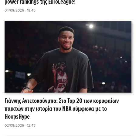
power rankings της EuroLeague!
04/08/2026 - 18:45
Γιάννης Αντετοκούνμπο: Στο Top 20 των κορυφαίων
παικτών στην ιστορία του NBA σύμφωνα με το
HoopsHype
02/08/2026 - 12:43