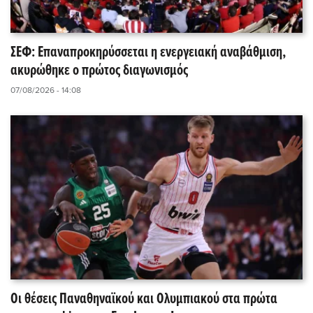
ΣΕΦ: Επαναπροκηρύσσεται η ενεργειακή αναβάθμιση,
ακυρώθηκε ο πρώτος διαγωνισμός
07/08/2026 - 14:08
Οι θέσεις Παναθηναϊκού και Ολυμπιακού στα πρώτα