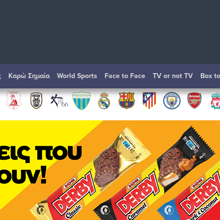
ς
Καρώ Σημαία
World Sports
Face to Face
TV or not TV
Box t