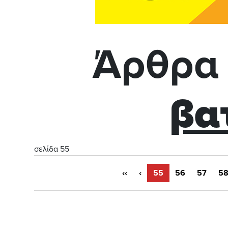
Άρθρα 
βα
σελίδα 55
‹‹
‹
55
56
57
5