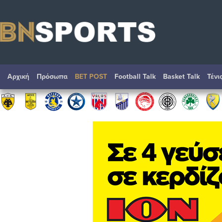
Αρχική
Πρόσωπα
BET POST
Football Talk
Basket Talk
Τένι