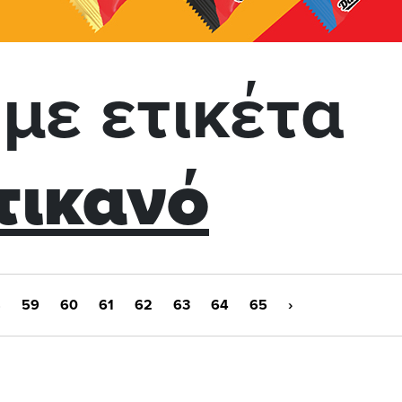
με ετικέτα
τικανό
8
59
60
61
62
63
64
65
›