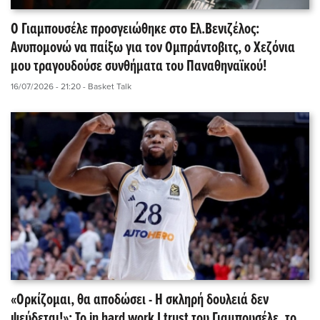
Ο Γιαμπουσέλε προσγειώθηκε στο Ελ.Βενιζέλος:
Ανυπομονώ να παίξω για τον Ομπράντοβιτς, ο Χεζόνια
μου τραγουδούσε συνθήματα του Παναθηναϊκού!
16/07/2026 - 21:20
- Basket Talk
«Ορκίζομαι, θα αποδώσει - Η σκληρή δουλειά δεν
ψεύδεται!»: Το in hard work I trust του Γιαμπουσέλε, το