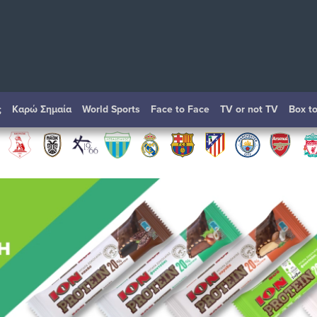
ς
Καρώ Σημαία
World Sports
Face to Face
TV or not TV
Box t