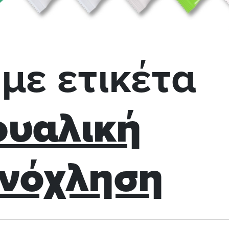
με ετικέτα
ουαλική
νόχληση