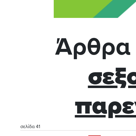
Άρθρα 
σεξ
παρε
σελίδα 41