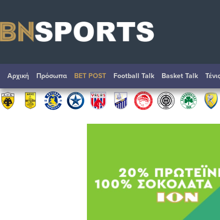
Αρχική
Πρόσωπα
BET POST
Football Talk
Basket Talk
Τένι