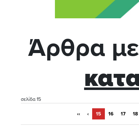
Άρθρα με
κατα
σελίδα 15
‹‹
‹
15
16
17
18