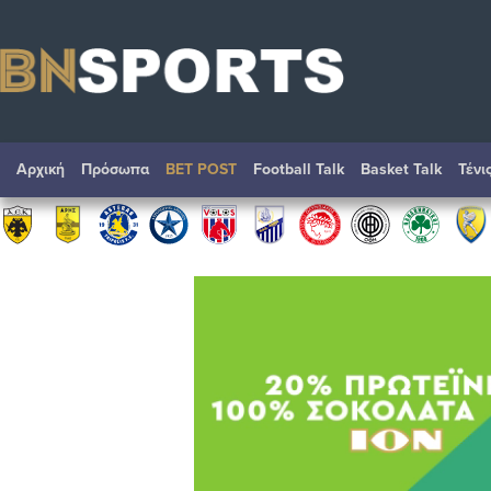
Αρχική
Πρόσωπα
BET POST
Football Talk
Basket Talk
Τένι