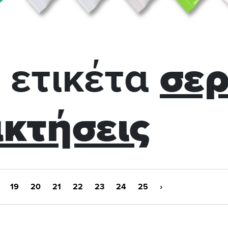
 ετικέτα
σερ
κτήσεις
19
20
21
22
23
24
25
›