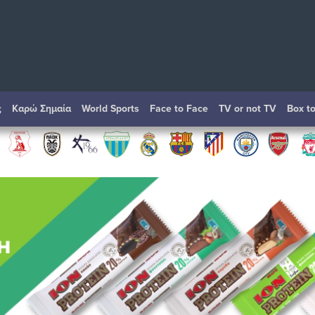
ς
Καρώ Σημαία
World Sports
Face to Face
TV or not TV
Box t