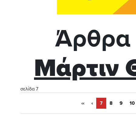
Άρθρα 
Μάρτιν 
σελίδα 7
‹‹
‹
7
8
9
10