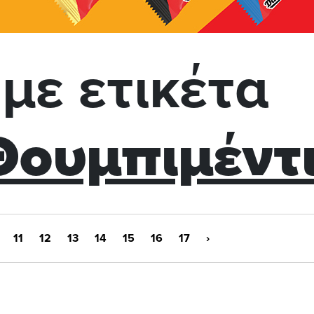
με ετικέτα
Θουμπιμέντ
11
12
13
14
15
16
17
›