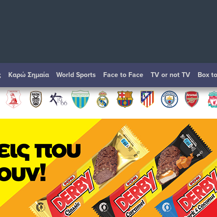
ς
Καρώ Σημαία
World Sports
Face to Face
TV or not TV
Box t