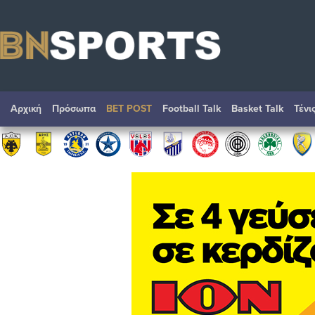
Αρχική
Πρόσωπα
BET POST
Football Talk
Basket Talk
Τένι