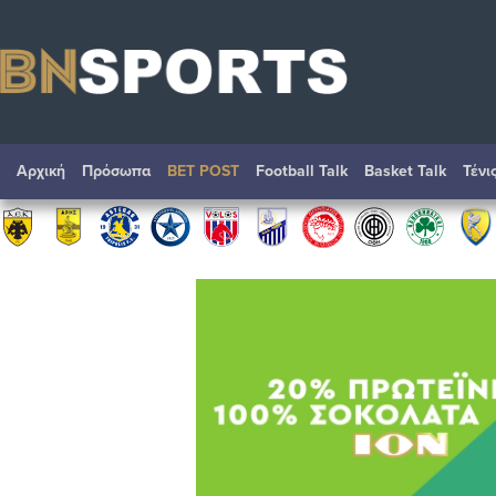
Αρχική
Πρόσωπα
BET POST
Football Talk
Basket Talk
Τένι