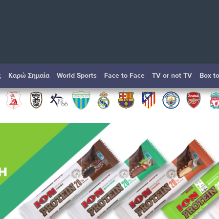
ς
Καρώ Σημαία
World Sports
Face to Face
TV or not TV
Box t