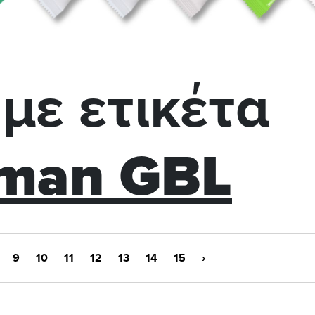
με ετικέτα
iman GBL
9
10
11
12
13
14
15
›