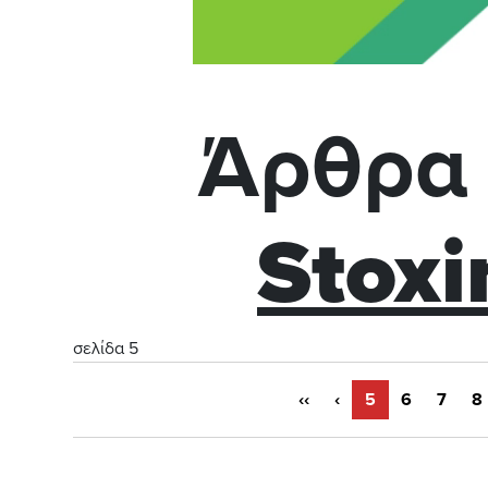
Άρθρα 
Stox
σελίδα 5
‹‹
‹
5
6
7
8