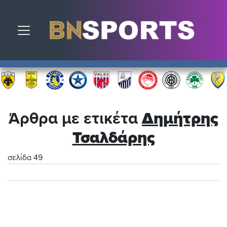
Toggle navigation
Άρθρα με ετικέτα
Δημήτρης
Τσαλδάρης
σελίδα 49