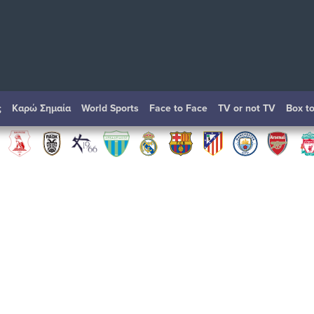
ς
Καρώ Σημαία
World Sports
Face to Face
TV or not TV
Box t