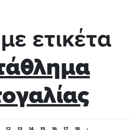
με ετικέτα
τάθλημα
ογαλίας
12
13
14
15
16
17
18
›