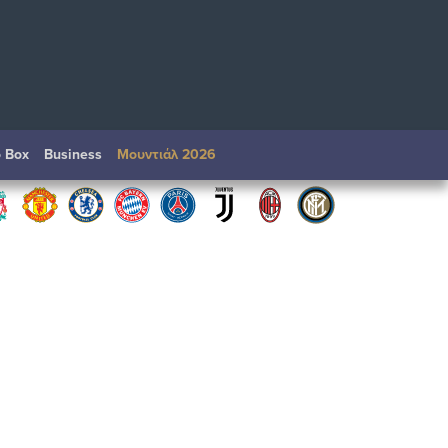
o Box
Βusiness
Μουντιάλ 2026