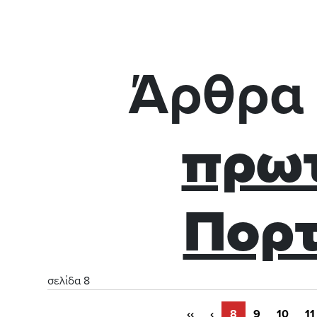
Άρθρα 
πρω
Πορτ
σελίδα 8
‹‹
‹
8
9
10
11