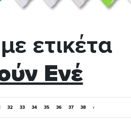
με ετικέτα
ούν Ενέ
1
32
33
34
35
36
37
38
›