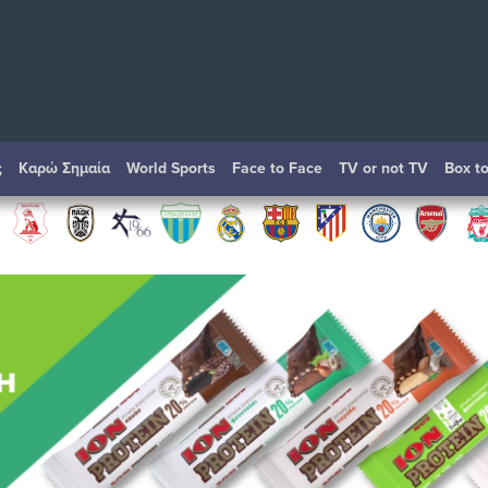
ς
Καρώ Σημαία
World Sports
Face to Face
TV or not TV
Box t