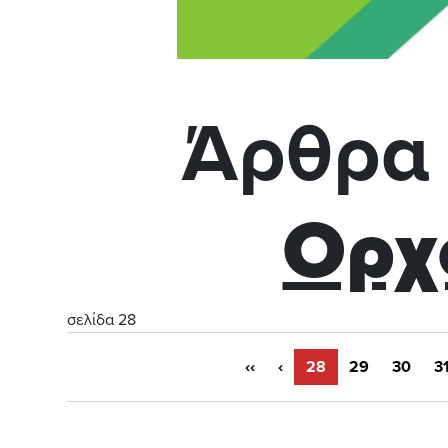
Άρθρα 
Ορχ
σελίδα 28
‹‹
‹
28
29
30
3