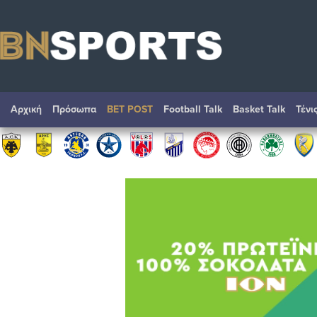
Αρχική
Πρόσωπα
BET POST
Football Talk
Basket Talk
Τένι