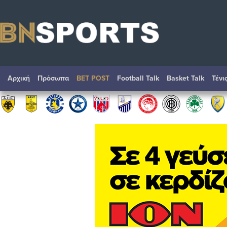
Αρχική
Πρόσωπα
BET POST
Football Talk
Basket Talk
Τένι