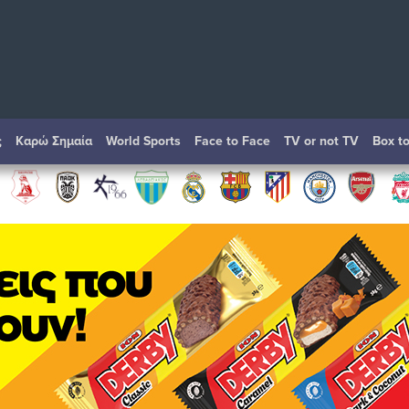
ς
Καρώ Σημαία
World Sports
Face to Face
TV or not TV
Box t