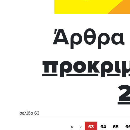
Άρθρα 
προκριμ
σελίδα 63
‹‹
‹
63
64
65
6