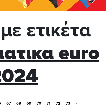
με ετικέτα
ατικα euro
2024
6
67
68
69
70
71
72
73
›