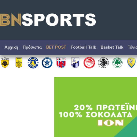
Αρχική
Πρόσωπα
BET POST
Football Talk
Basket Talk
Τένι