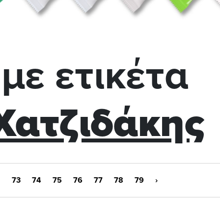
με ετικέτα
Χατζιδάκης
2
73
74
75
76
77
78
79
›