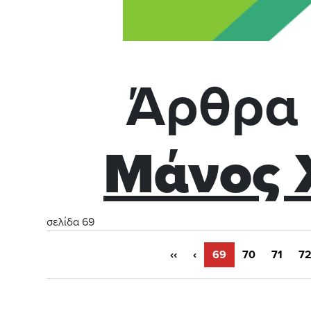
Άρθρα 
Μάνος 
σελίδα 69
‹‹
‹
69
70
71
7