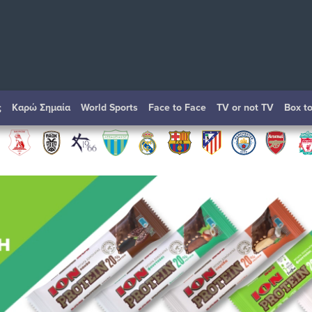
ς
Καρώ Σημαία
World Sports
Face to Face
TV or not TV
Box t