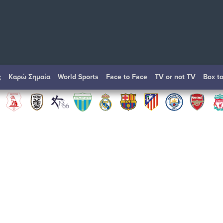
ς
Καρώ Σημαία
World Sports
Face to Face
TV or not TV
Box t