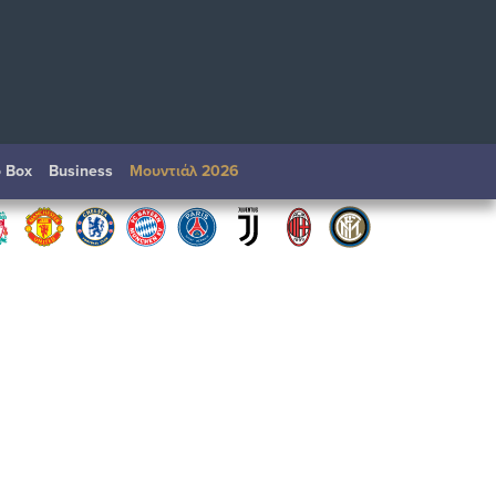
o Box
Βusiness
Μουντιάλ 2026