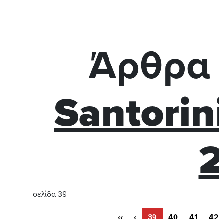
Άρθρα 
Santorin
σελίδα 39
‹‹
‹
39
40
41
42