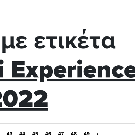
με ετικέτα
i Experienc
2022
43
44
45
46
47
48
49
›