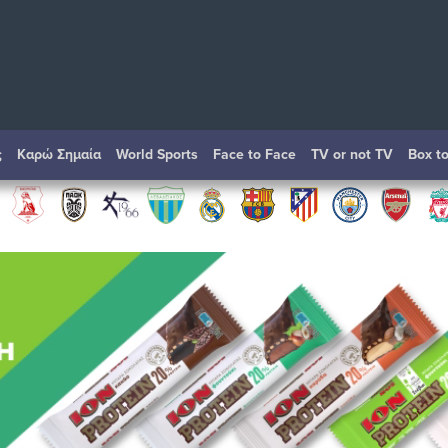
ς
Καρώ Σημαία
World Sports
Face to Face
TV or not TV
Box t