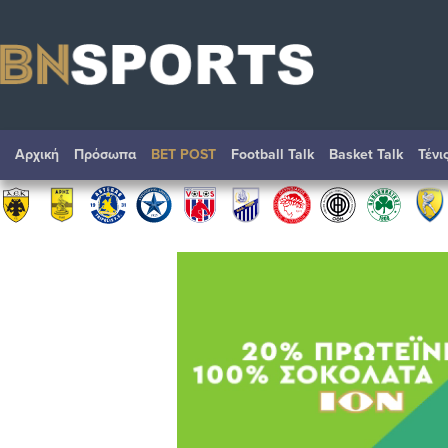
Αρχική
Πρόσωπα
BET POST
Football Talk
Basket Talk
Τένι