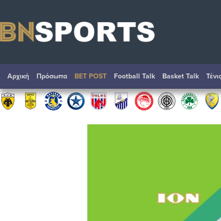
Αρχική
Πρόσωπα
BET POST
Football Talk
Basket Talk
Τένι