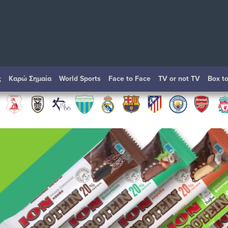
ς
Καρώ Σημαία
World Sports
Face to Face
TV or not TV
Box t