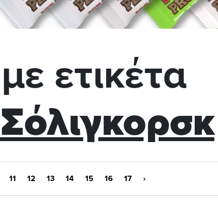
με ετικέτα
 Σόλιγκορσκ
11
12
13
14
15
16
17
›