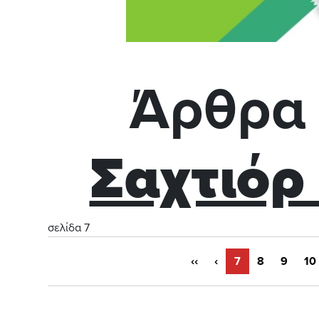
Άρθρα 
Σαχτιόρ
σελίδα 7
‹‹
‹
7
8
9
10