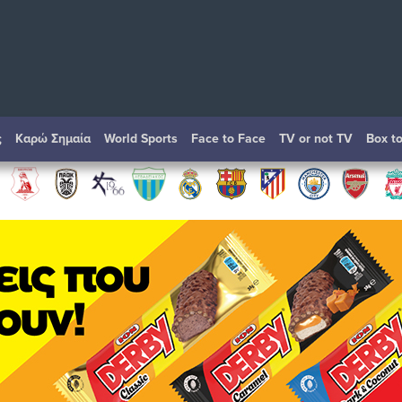
ς
Καρώ Σημαία
World Sports
Face to Face
TV or not TV
Box t