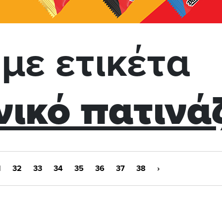
με ετικέτα
νικό πατινά
1
32
33
34
35
36
37
38
›