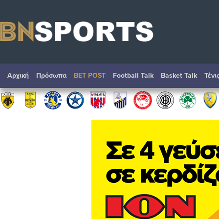
Αρχική
Πρόσωπα
BET POST
Football Talk
Basket Talk
Τένι