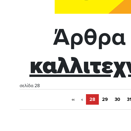
Άρθρα 
καλλιτεχ
σελίδα 28
‹‹
‹
28
29
30
3