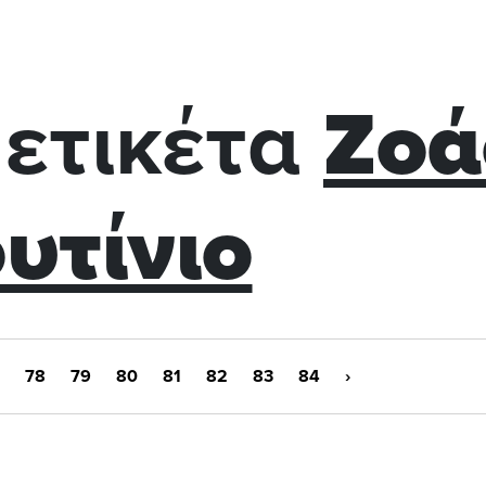
 ετικέτα
Ζοά
υτίνιο
78
79
80
81
82
83
84
›