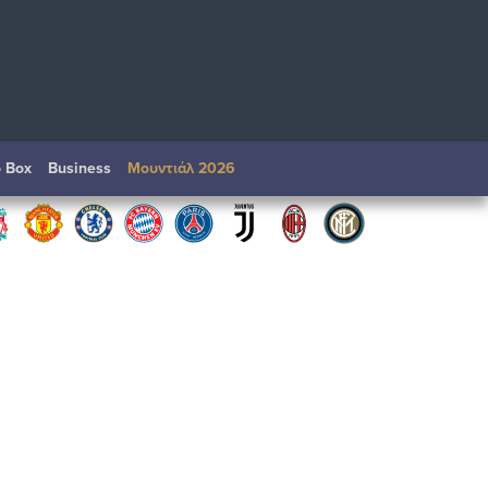
o Box
Βusiness
Μουντιάλ 2026