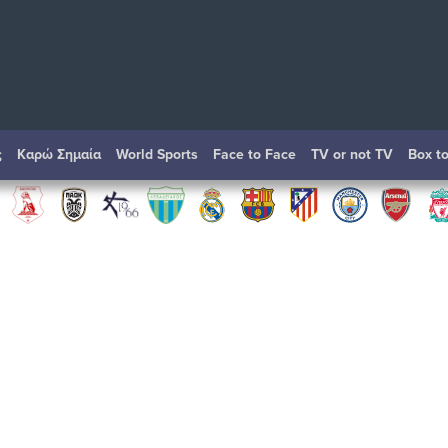
ς
Καρώ Σημαία
World Sports
Face to Face
TV or not TV
Box t