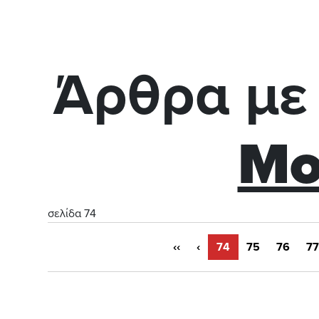
Άρθρα με
Μο
σελίδα 74
‹‹
‹
74
75
76
77