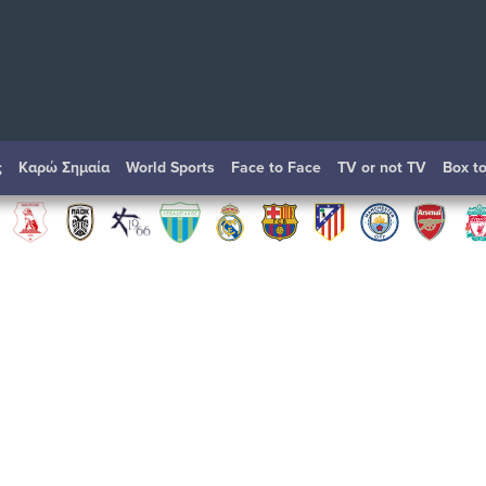
ς
Καρώ Σημαία
World Sports
Face to Face
TV or not TV
Box t