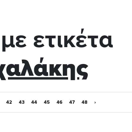
με ετικέτα
χαλάκης
42
43
44
45
46
47
48
›