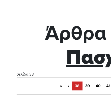
Άρθρα 
Πασ
σελίδα 38
‹‹
‹
38
39
40
41