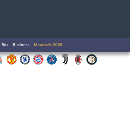
o Box
Βusiness
Μουντιάλ 2026