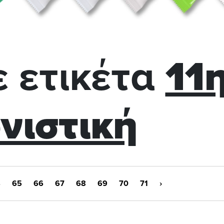
 ετικέτα
11
νιστική
4
65
66
67
68
69
70
71
›