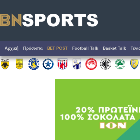
Αρχική
Πρόσωπα
BET POST
Football Talk
Basket Talk
Τένι