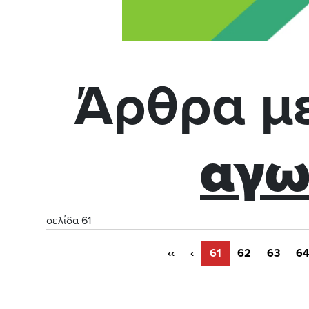
Άρθρα με
αγω
σελίδα 61
‹‹
‹
61
62
63
6