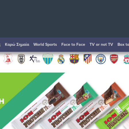
ς
Καρώ Σημαία
World Sports
Face to Face
TV or not TV
Box t