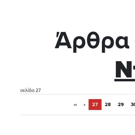
Άρθρα 
Ν
σελίδα 27
‹‹
‹
27
28
29
3