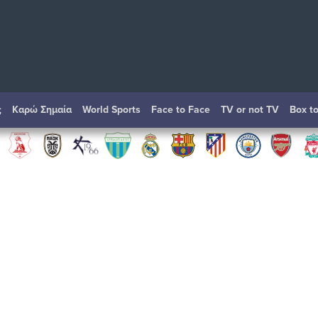
ς
Καρώ Σημαία
World Sports
Face to Face
TV or not TV
Box t