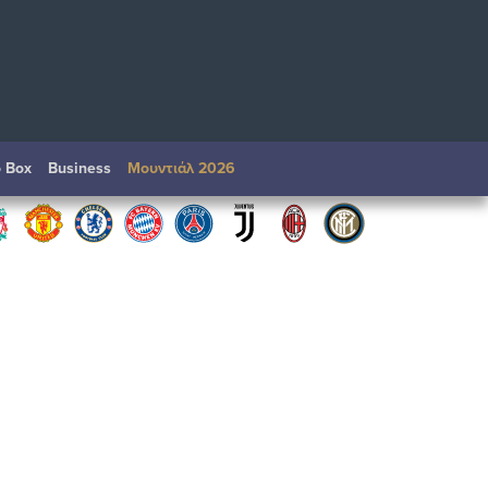
o Box
Βusiness
Μουντιάλ 2026