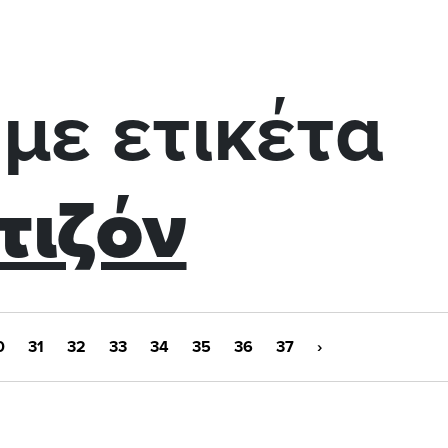
με ετικέτα
τιζόν
0
31
32
33
34
35
36
37
›