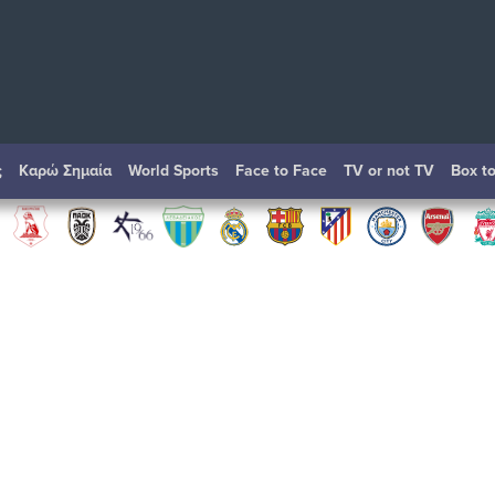
ς
Καρώ Σημαία
World Sports
Face to Face
TV or not TV
Box t