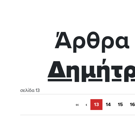
Άρθρα 
Δημήτρ
σελίδα 13
‹‹
‹
13
14
15
16