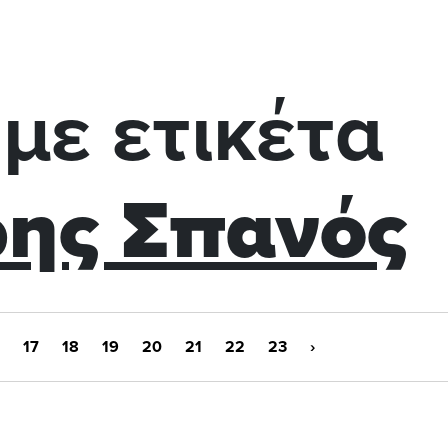
με ετικέτα
ης Σπανός
17
18
19
20
21
22
23
›