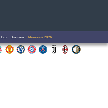
o Box
Βusiness
Μουντιάλ 2026