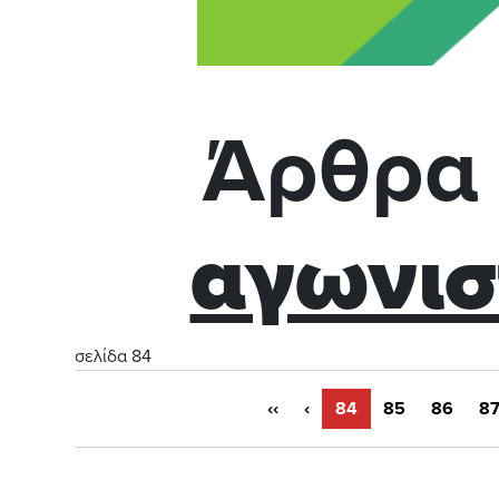
Άρθρα 
αγωνισ
σελίδα 84
‹‹
‹
84
85
86
8