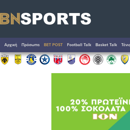
Αρχική
Πρόσωπα
BET POST
Football Talk
Basket Talk
Τένι