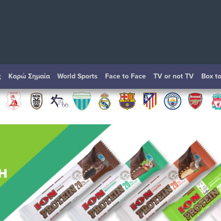
ς
Καρώ Σημαία
World Sports
Face to Face
TV or not TV
Box t