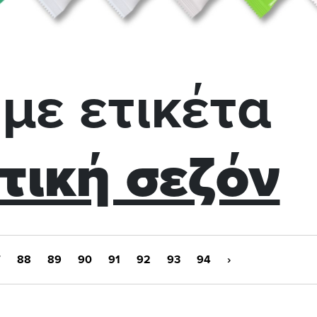
με ετικέτα
τική σεζόν
7
88
89
90
91
92
93
94
›